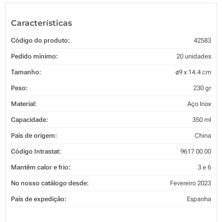
Características
Código do produto:
42583
Pedido mínimo:
20 unidades
Tamanho:
ø9 x 14.4 cm
Peso:
230 gr
Material:
Aço Inox
Capacidade:
350 ml
País de origem:
China
Código Intrastat:
9617 00 00
Mantêm calor e frio:
3 e 6
No nosso catálogo desde:
Fevereiro 2023
País de expedição:
Espanha