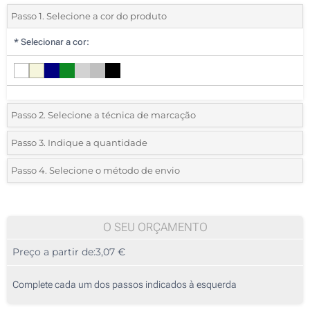
Passo 1. Selecione a cor do produto
*
Selecionar a cor:
Passo 2. Selecione a técnica de marcação
*
Selecione o tipo de marcação e as cores do logotipo:
Passo 3. Indique a quantidade
*
Quantidade mínima:
20
Passo 4. Selecione o método de envio
1 Cor (Impressão circular)
Quantidade
Standard
Preço/Unidade
Gravação a Laser (Num lado)
20
O SEU ORÇAMENTO
Sem impressão
Preço a partir de:
3,07 €
40
100
Complete cada um dos passos indicados à esquerda
200