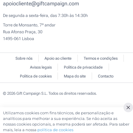
apoiocliente@giftcampaign.com
De segunda a sexta-feira, das 7:30h às 14:30h
Torre de Monsanto, 7º andar
Rua Afonso Praça, 30
1495-061 Lisboa
Sobre nós
Apoio ao cliente
Termos e condições
Avisos legais
Política de privacidade
Política de cookies
Mapa do site
Contacto
© 2026 Gift Campaign S.L. Todos os direitos reservados.
Utilizamos cookies com fins técnicos, de personalização e
Cl
analíticos para melhorar a sua experiência. Se não aceita as
Co
nossas cookies opcionais, a mesma poderá ser afetada. Para saber
Ba
mais, leia a nossa
política de cookies