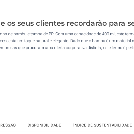
25
Gravação a laser circular (À volta)
50
e os seus clientes recordarão para 
Gravação a laser (Num lado)
100
mpa de bambu e tampa de PP. Com uma capacidade de 400 ml, este termo
Sem impressão
Atualizar
Outra :
escenta um toque natural e elegante. Dado que o bambu é um material na
empresas que procuram uma oferta corporativa distinta, este termo é per
PRESSÃO
DISPONIBILIDADE
ÍNDICE DE SUSTENTABILIDADE