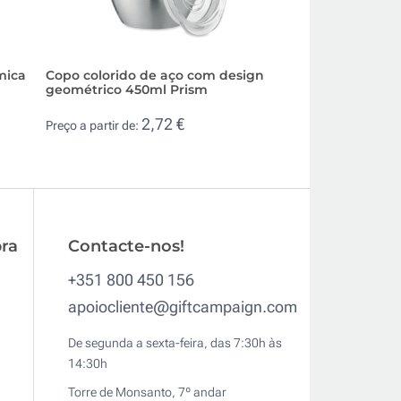
mica
Copo colorido de aço com design
Copo térmico de p
geométrico 450ml Prism
reciclado com bi
2,72 €
1,5
Preço a partir de:
Preço a partir de:
ra
Contacte-nos!
+351 800 450 156
apoiocliente@giftcampaign.com
De segunda a sexta-feira, das 7:30h às
14:30h
Torre de Monsanto, 7º andar