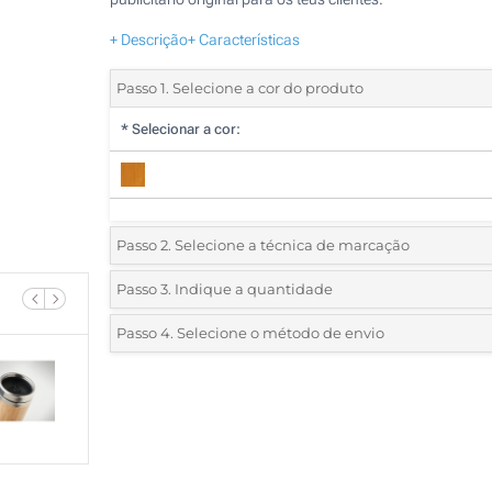
+ Descrição
+ Características
Passo 1. Selecione a cor do produto
*
Selecionar a cor:
Passo 2. Selecione a técnica de marcação
*
Selecione o tipo de marcação e as cores do logotipo:
Passo 3. Indique a quantidade
*
Quantidade mínima:
5
Passo 4. Selecione o método de envio
1 Cor (Num lado)
Quantidade
Standard
Preço/Unidade
2 Cores (Num lado)
5
3 Cores (Num lado)
10
4 Cores (Num lado)