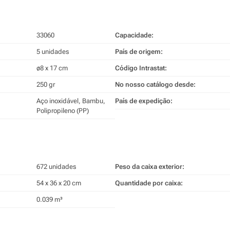
33060
Capacidade:
5 unidades
País de origem:
ø8 x 17 cm
Código Intrastat:
250 gr
No nosso catálogo desde:
Aço inoxidável, Bambu,
País de expedição:
Polipropileno (PP)
672 unidades
Peso da caixa exterior:
54 x 36 x 20 cm
Quantidade por caixa:
0.039 m³