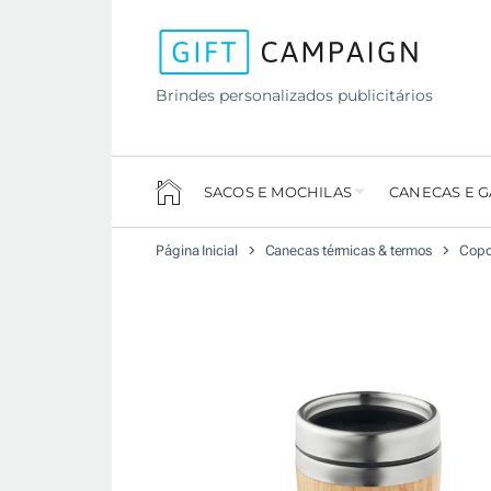
Brindes personalizados publicitários
SACOS E MOCHILAS
CANECAS E 
Página Inicial
Canecas térmicas & termos
Copo