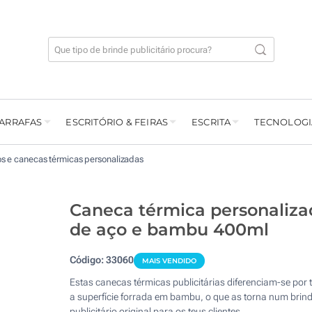
GARRAFAS
ESCRITÓRIO & FEIRAS
ESCRITA
TECNOLOGI
s e canecas térmicas personalizadas
Caneca térmica personaliza
de aço e bambu 400ml
Código:
33060
MAIS VENDIDO
Estas canecas térmicas publicitárias diferenciam-se por 
a superfície forrada em bambu, o que as torna num brin
publicitário original para os teus clientes.