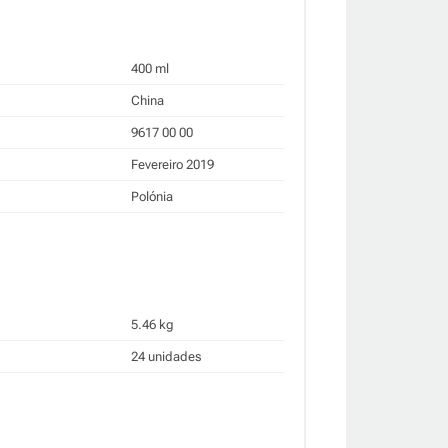
400 ml
China
9617 00 00
Fevereiro 2019
Polónia
5.46 kg
24 unidades