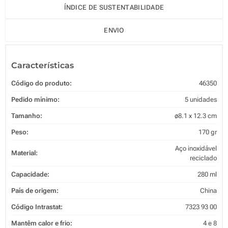
ÍNDICE DE SUSTENTABILIDADE
ENVIO
Características
Código do produto:
46350
Pedido mínimo:
5 unidades
Tamanho:
ø8.1 x 12.3 cm
Peso:
170 gr
Aço inoxidável
Material:
reciclado
Capacidade:
280 ml
País de origem:
China
Código Intrastat:
7323 93 00
Mantêm calor e frio:
4 e 8