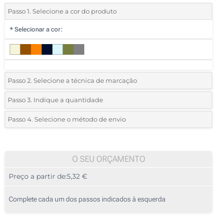
Passo 1. Selecione a cor do produto
*
Selecionar a cor:
Passo 2. Selecione a técnica de marcação
*
Selecione o tipo de marcação e as cores do logotipo:
Passo 3. Indique a quantidade
*
Quantidade mínima:
5
Passo 4. Selecione o método de envio
Gravação a laser (Num lado)
Quantidade
Standard
Preço/Unidade
Impressão digital (Impressão circular)
5
O SEU ORÇAMENTO
Sem impressão
Preço a partir de:
5,32 €
10
25
Complete cada um dos passos indicados à esquerda
50