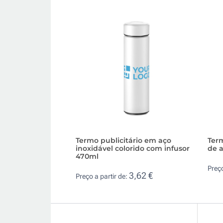
Termo publicitário em aço
Ter
inoxidável colorido com infusor
de a
470ml
Preço
3,62 €
Preço a partir de: