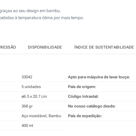
graças ao seu design em bambu.
 bebidas à temperatura ótima por mais tempo.
PRESSÃO
DISPONIBILIDADE
ÍNDICE DE SUSTENTABILIDADE
33042
Apto para máquina de lavar louça:
5 unidades
País de origem:
ø6.5 x 20.7 cm
Código Intrastat:
368 gr
No nosso catálogo desde:
Aço inoxidável, Bambu
País de expedição:
400 ml