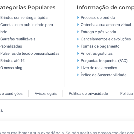
ategorias Populares
Informação de comp
Brindes com entrega rápida
Processo de pedido
Canetas com publicidade para
Obtenha a sua amostra virtual
inde
Entrega e pós-venda
Garrafas reutilizáveis
Cancelamentos e devoluções
rsonalizadas
Formas de pagamento
Pulseiras de tecido personalizadas
Amostras gratuitas
Brindes até 1€
Perguntas frequentes (FAQ)
O nosso blog
Livro de reclamaçōes
Índice de Sustentabilidade
 e condições
Avisos legais
Política de privacidade
Política
s.
s para melhorar a sua experiência. Se não aceita as nossas cookies op