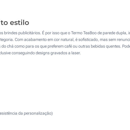
25
50
o estilo
100
indes publicitários. É por isso que o Termo TeaBoo de parede dupla, int
Atualizar
Outra :
egoria. Com acabamento em cor natural, é sofisticado, mas sem renuncia
 do chá como para os que preferem café ou outras bebidas quentes. Pode c
lusive conseguindo designs gravados a laser.
resistência da personalização)