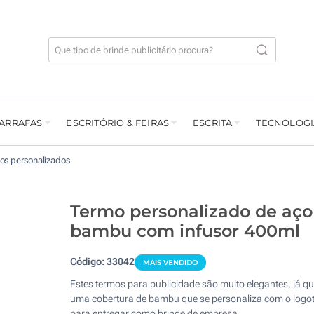
GARRAFAS
ESCRITÓRIO & FEIRAS
ESCRITA
TECNOLOGI
os personalizados
Termo personalizado de aço
bambu com infusor 400ml
Código:
33042
MAIS VENDIDO
Estes termos para publicidade são muito elegantes, já q
uma cobertura de bambu que se personaliza com o logot
para entregar como brinde de empresa.