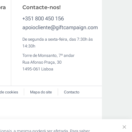
ra
Contacte-nos!
+351 800 450 156
apoiocliente@giftcampaign.com
De segunda a sexta-feira, das 7:30h às
14:30h
Torre de Monsanto, 7º andar
Rua Afonso Praça, 30
1495-061 Lisboa
 de cookies
Mapa do site
Contacto
cionais, a mesma poderá ser afetada. Para saber