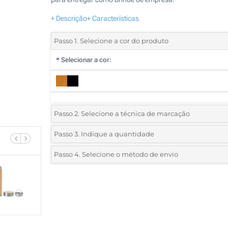
+ Descrição
+ Características
Passo 1. Selecione a cor do produto
*
Selecionar a cor:
Passo 2. Selecione a técnica de marcação
*
Selecione o tipo de marcação e as cores do logotipo:
Passo 3. Indique a quantidade
*
Quantidade mínima:
5
Passo 4. Selecione o método de envio
Gravação a laser circular (Impressão circular)
Quantidade
Standard
Preço/Unidade
Gravação a laser (Num lado)
5
Impressão digital a cores (Impressão circular)
10
Sem impressão