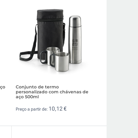
aço
Conjunto de termo
Termo de aço inox
personalizado com chávenas de
reciclado com m
aço 500ml
incluído 1L
10,12 €
10,
Preço a partir de:
Preço a partir de: