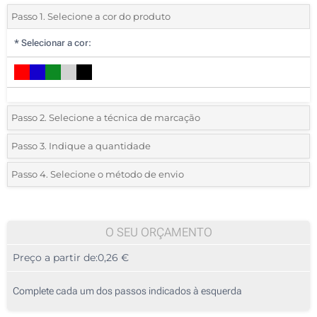
Passo 1. Selecione a cor do produto
*
Selecionar a cor:
Passo 2. Selecione a técnica de marcação
*
Selecione o tipo de marcação e as cores do logotipo:
Passo 3. Indique a quantidade
*
Quantidade mínima:
270
Passo 4. Selecione o método de envio
1 Cor (Num lado)
Quantidade
Standard
Preço/Unidade
2 Cores (Num lado)
270
O SEU ORÇAMENTO
3 Cores (Num lado)
Preço a partir de:
0,26 €
540
4 Cores (Num lado)
1350
Complete cada um dos passos indicados à esquerda
Gravação a Laser (Num lado)
2700