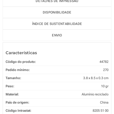
DETALHES DE IMPRESSÃO
DISPONIBILIDADE
ÍNDICE DE SUSTENTABILIDADE
ENVIO
Características
Código do produto:
44782
Pedido mínimo:
270
Tamanho:
3.8 x 8.5 x 0.3 cm
Peso:
10 gr
Material:
Alumínio reciclado
País de origem:
China
Código Intrastat:
8205 51 00