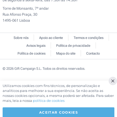
De segunda a sexta-feira, das 7:30h às 14:30h
Torre de Monsanto, 7º andar
Rua Afonso Praça, 30
1495-061 Lisboa
Sobre nós
Apoio ao cliente
Termos e condições
Avisos legais
Política de privacidade
Política de cookies
Mapa do site
Contacto
© 2026 Gift Campaign S.L. Todos os direitos reservados.
Utilizamos cookies com fins técnicos, de personalização e
Cl
analíticos para melhorar a sua experiência. Se não aceita as
Co
nossas cookies opcionais, a mesma poderá ser afetada. Para saber
Ba
mais, leia a nossa
política de cookies
ACEITAR COOKIES