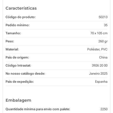
Características
Código do produto:
50213
Pedido mínimo:
35
Tamanho:
70 x 105 cm
Peso:
260 gr
Material:
Poliéster, PVC
País de origem:
China
Código Intrastat:
3926 20 00
No nosso catálogo desde:
Janeiro 2025
País de expedição:
Espanha
Embalagem
Quantidade mínima para envio com palete:
2250