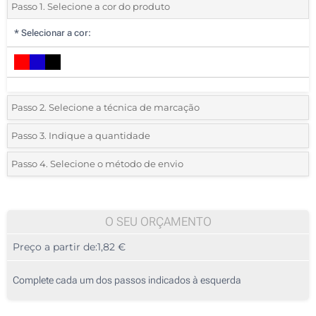
Passo 1. Selecione a cor do produto
*
Selecionar a cor:
Passo 2. Selecione a técnica de marcação
*
Selecione o tipo de marcação e as cores do logotipo:
Passo 3. Indique a quantidade
*
Quantidade mínima:
35
Passo 4. Selecione o método de envio
1 Cor (Na frente)
Quantidade
Standard
Preço/Unidade
Sem impressão
35
O SEU ORÇAMENTO
Preço a partir de:
1,82 €
70
175
Complete cada um dos passos indicados à esquerda
350