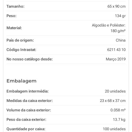
Tamanho:
65 x 90 cm
Peso:
134 gr
Algodão e Poliéster:
Material:
180 g/m²
País de origem:
China
Código Intrastat:
6211 43 10
No nosso catálogo desde:
Março 2019
Embalagem
Embalagem intermédia:
20 unidades
Medidas da caixa exterior:
23 x 68 x 37 cm
Volume da caixa exterior:
0.058 m³
Peso da caixa exterior:
13.7 kg
Quantidade por caixa:
100 unidades