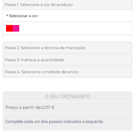
Passo 1. Selecione a cor do produto
*
Selecionar a cor:
Passo 2. Selecione a técnica de marcação
*
Selecione o tipo de marcação e as cores do logotipo:
Passo 3. Indique a quantidade
*
Quantidade mínima:
10
Passo 4. Selecione o método de envio
1 Cor (Na frente)
Quantidade
Standard
Preço/Unidade
2 Cores (Na frente)
10
O SEU ORÇAMENTO
3 Cores (Na frente)
Preço a partir de:
2,07 €
20
4 Cores (Na frente)
50
Complete cada um dos passos indicados à esquerda
Transferência digital a cores (Na frente)
100