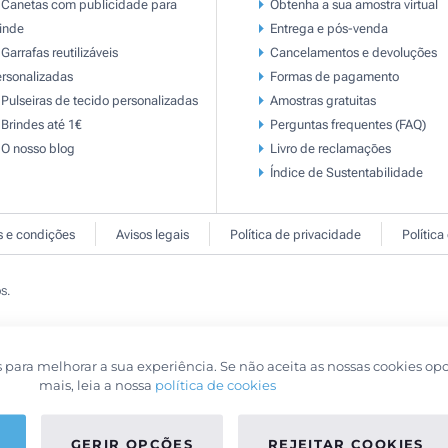
Canetas com publicidade para
Obtenha a sua amostra virtual
inde
Entrega e pós-venda
Garrafas reutilizáveis
Cancelamentos e devoluções
rsonalizadas
Formas de pagamento
Pulseiras de tecido personalizadas
Amostras gratuitas
Brindes até 1€
Perguntas frequentes (FAQ)
O nosso blog
Livro de reclamaçōes
Índice de Sustentabilidade
 e condições
Avisos legais
Política de privacidade
Política
s.
s para melhorar a sua experiência. Se não aceita as nossas cookies op
mais, leia a nossa
política de cookies
GERIR OPÇÕES
REJEITAR COOKIES