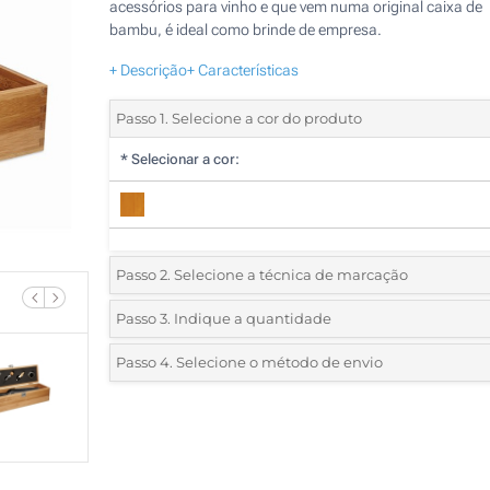
acessórios para vinho e que vem numa original caixa de
bambu, é ideal como brinde de empresa.
+ Descrição
+ Características
Passo 1. Selecione a cor do produto
*
Selecionar a cor:
Passo 2. Selecione a técnica de marcação
*
Selecione o tipo de marcação e as cores do logotipo:
Passo 3. Indique a quantidade
*
Quantidade mínima:
5
Passo 4. Selecione o método de envio
1 Cor (Na caixa)
Quantidade
Standard
Preço/Unidade
2 Cores (Na caixa)
5
Gravação a laser (Na caixa)