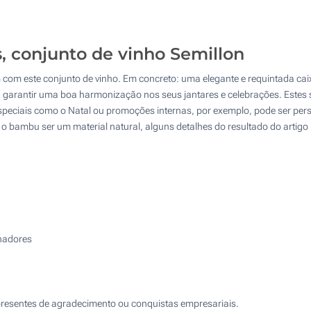
10
Sem impressão
25
, conjunto de vinho Semillon
50
 com este conjunto de vinho. Em concreto: uma elegante e requintada c
100
a garantir uma boa harmonização nos seus jantares e celebrações. Estes s
speciais como o Natal ou promoções internas, por exemplo, pode ser pers
Atualizar
Outra :
 o bambu ser um material natural, alguns detalhes do resultado do artigo
lhadores
presentes de agradecimento ou conquistas empresariais.