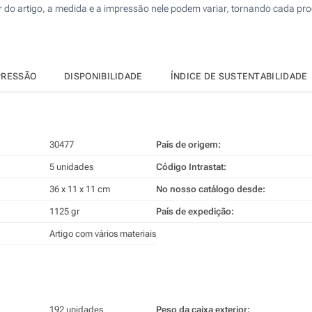
r do artigo, a medida e a impressão nele podem variar, tornando cada pro
PRESSÃO
DISPONIBILIDADE
ÍNDICE DE SUSTENTABILIDADE
30477
País de origem:
5 unidades
Código Intrastat:
36 x 11 x 11 cm
No nosso catálogo desde:
1125 gr
País de expedição:
Artigo com vários materiais
192 unidades
Peso da caixa exterior: