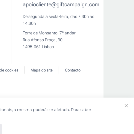
apoiocliente@giftcampaign.com
De segunda a sexta-feira, das 7:30h às
14:30h
Torre de Monsanto, 7º andar
Rua Afonso Praça, 30
1495-061 Lisboa
 de cookies
Mapa do site
Contacto
cionais, a mesma poderá ser afetada. Para saber
Clo
Coo
Bar