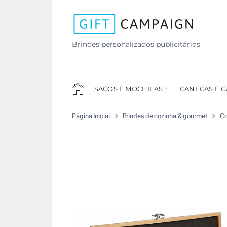
Brindes personalizados publicitários
SACOS E MOCHILAS
CANECAS E 
Página Inicial
Brindes de cozinha & gourmet
Co