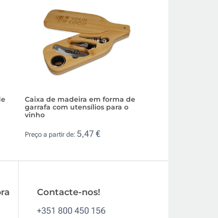
de
Caixa de madeira em forma de
Set de vinho per
garrafa com utensílios para o
4 acessórios, cai
vinho
13,
Preço a partir de:
5,47 €
Preço a partir de:
ra
Contacte-nos!
+351 800 450 156