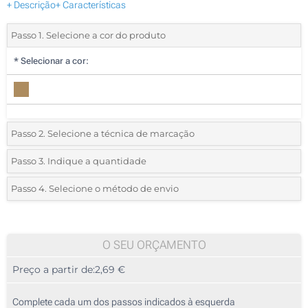
+ Descrição
+ Características
Passo 1. Selecione a cor do produto
*
Selecionar a cor:
Passo 2. Selecione a técnica de marcação
*
Selecione o tipo de marcação e as cores do logotipo:
Passo 3. Indique a quantidade
*
Quantidade mínima:
10
Passo 4. Selecione o método de envio
1 Cor (Numa base para copos)
Quantidade
Standard
Preço/Unidade
1 Cor (No bolso)
10
O SEU ORÇAMENTO
2 Cores (No bolso)
Preço a partir de:
2,69 €
20
3 Cores (No bolso)
50
Complete cada um dos passos indicados à esquerda