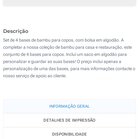
Gravação a laser (Numa base para copos)
100
Impressão digital (Numa base para copos)
200
Descrição
Transferência digital a cores (No bolso)
Atualizar
Outra :
Set de 4 bases de bambu para copos, com bolsa em algodão. A
Sem impressão
completar a nossa coleção de bambu para casa e restauração, este
conjunto de 4 bases para copos. Incluí um saco em algodão para
personalizar e guardar as suas bases! O preço inclui apenas a
personalização de uma das bases, para mais informações contacte o
nosso serviço de apoio ao cliente.
INFORMAÇÃO GERAL
DETALHES DE IMPRESSÃO
DISPONIBILIDADE