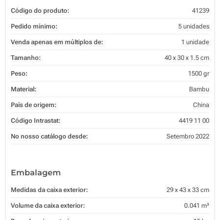
Código do produto:
41239
Pedido mínimo:
5 unidades
Venda apenas em múltiplos de:
1 unidade
Tamanho:
40 x 30 x 1.5 cm
Peso:
1500 gr
Material:
Bambu
País de origem:
China
Código Intrastat:
4419 11 00
No nosso catálogo desde:
Setembro 2022
Embalagem
Medidas da caixa exterior:
29 x 43 x 33 cm
Volume da caixa exterior:
0.041 m³