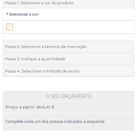
Passo 1. Selecione a cor do produto
*
Selecionar a cor:
Passo 2. Selecione a técnica de marcação
*
Selecione o tipo de marcação e as cores do logotipo:
Passo 3. Indique a quantidade
*
Quantidade mínima:
5
Passo 4. Selecione o método de envio
Gravação a laser (Num lado)
Quantidade
Standard
Preço/Unidade
Sem impressão
5
O SEU ORÇAMENTO
Preço a partir de:
6,41 €
10
25
Complete cada um dos passos indicados à esquerda
50