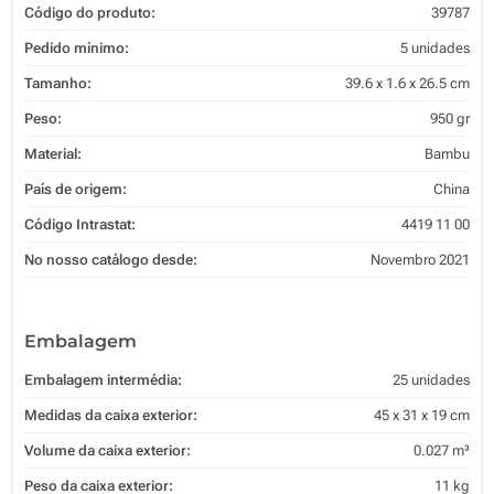
Código do produto:
39787
Pedido mínimo:
5 unidades
Tamanho:
39.6 x 1.6 x 26.5 cm
Peso:
950 gr
Material:
Bambu
País de origem:
China
Código Intrastat:
4419 11 00
No nosso catálogo desde:
Novembro 2021
Embalagem
Embalagem intermédia:
25 unidades
Medidas da caixa exterior:
45 x 31 x 19 cm
Volume da caixa exterior:
0.027 m³
Peso da caixa exterior:
11 kg