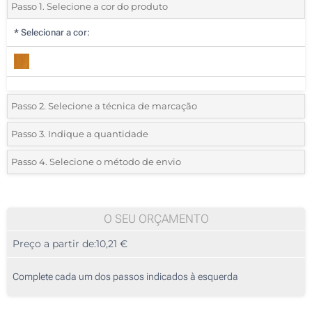
Passo 1. Selecione a cor do produto
*
Selecionar a cor:
Passo 2. Selecione a técnica de marcação
*
Selecione o tipo de marcação e as cores do logotipo:
Passo 3. Indique a quantidade
*
Quantidade mínima:
5
Passo 4. Selecione o método de envio
Gravação a laser (Num lado)
Quantidade
Standard
Preço/Unidade
Sem marcação
5
O SEU ORÇAMENTO
Preço a partir de:
10,21 €
10
25
Complete cada um dos passos indicados à esquerda
50