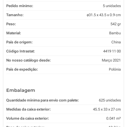
Pedido mínimo:
5 unidades
Tamanho:
ø31.5 x 43.5 x 0.9 cm
Peso:
542 gr
Material:
Bambu
País de origem:
China
Código Intrastat:
4419 11 00
No nosso catálogo desde:
Março 2021
País de expedição:
Polónia
Embalagem
Quantidade mínima para envio com palete:
625 unidades
Medidas da caixa exterior:
45.5 x 33 x 27 cm
Volume da caixa exterior:
0.041 m³