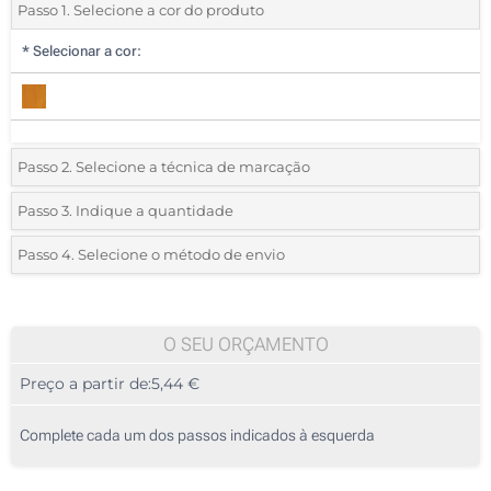
Passo 1. Selecione a cor do produto
*
Selecionar a cor:
Passo 2. Selecione a técnica de marcação
*
Selecione o tipo de marcação e as cores do logotipo:
Passo 3. Indique a quantidade
*
Quantidade mínima:
5
Passo 4. Selecione o método de envio
Gravação a laser (Num lado)
Quantidade
Standard
Preço/Unidade
Sem impressão
5
O SEU ORÇAMENTO
Preço a partir de:
5,44 €
10
25
Complete cada um dos passos indicados à esquerda
50