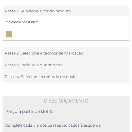
Passo 1. Selecione a cor do produto
*
Selecionar a cor:
Passo 2. Selecione a técnica de marcação
*
Selecione o tipo de marcação e as cores do logotipo:
Passo 3. Indique a quantidade
*
Quantidade mínima:
25
Passo 4. Selecione o método de envio
1 Cor (Num lado)
Quantidade
Standard
Preço/Unidade
2 Cores (Num lado)
25
O SEU ORÇAMENTO
Transferência digital a cores (Num lado)
Preço a partir de:
1,89 €
50
Sem impressão
125
Complete cada um dos passos indicados à esquerda