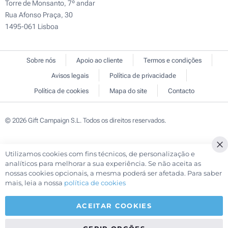
Torre de Monsanto, 7º andar
Rua Afonso Praça, 30
1495-061 Lisboa
Sobre nós
Apoio ao cliente
Termos e condições
Avisos legais
Política de privacidade
Política de cookies
Mapa do site
Contacto
© 2026 Gift Campaign S.L. Todos os direitos reservados.
Utilizamos cookies com fins técnicos, de personalização e
Cl
analíticos para melhorar a sua experiência. Se não aceita as
Co
nossas cookies opcionais, a mesma poderá ser afetada. Para saber
Ba
mais, leia a nossa
política de cookies
ACEITAR COOKIES