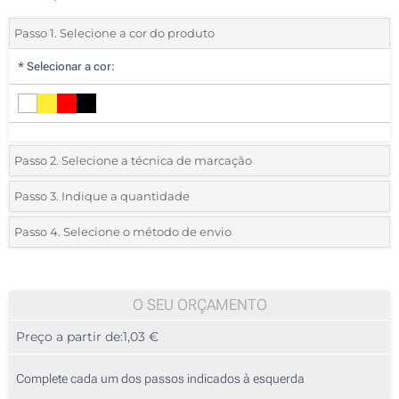
Passo 1. Selecione a cor do produto
*
Selecionar a cor:
Passo 2. Selecione a técnica de marcação
*
Selecione o tipo de marcação e as cores do logotipo:
Passo 3. Indique a quantidade
*
Quantidade mínima:
25
Passo 4. Selecione o método de envio
1 Cor (Impressão circular)
Quantidade
Standard
Preço/Unidade
Sem impressão
25
O SEU ORÇAMENTO
Preço a partir de:
1,03 €
50
125
Complete cada um dos passos indicados à esquerda