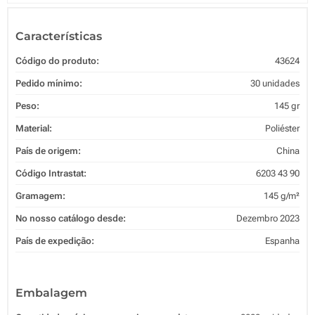
Características
Código do produto:
43624
Pedido mínimo:
30 unidades
Peso:
145 gr
Material:
Poliéster
País de origem:
China
Código Intrastat:
6203 43 90
Gramagem:
145 g/m²
No nosso catálogo desde:
Dezembro 2023
País de expedição:
Espanha
Embalagem