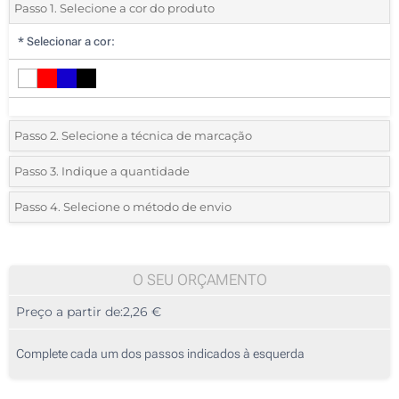
Passo 1. Selecione a cor do produto
*
Selecionar a cor:
Passo 2. Selecione a técnica de marcação
*
Selecione o tipo de marcação e as cores do logotipo:
Passo 3. Indique a quantidade
*
Pedido mínimo 30 (total de pedido)
Passo 4. Selecione o método de envio
1 Cor (Num lado)
Standard
Deve selecionar uma cor para ver as quantidades e tamanhos
2 Cores (Num lado)
disponíveis.
O SEU ORÇAMENTO
3 Cores (Num lado)
Preço a partir de:
2,26 €
Calcular preço
4 Cores (Num lado)
Complete cada um dos passos indicados à esquerda
Transferência digital a cores (Num lado)