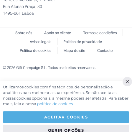
Rua Afonso Praça, 30
1495-061 Lisboa
Sobre nós
Apoio ao cliente
Termos e condições
Avisos legais
Política de privacidade
Política de cookies
Mapa do site
Contacto
© 2026 Gift Campaign S.L. Todos os direitos reservados.
Utilizamos cookies com fins técnicos, de personalização e
Cl
analíticos para melhorar a sua experiência. Se não aceita as
Co
nossas cookies opcionais, a mesma poderá ser afetada. Para saber
Ba
mais, leia a nossa
política de cookies
ACEITAR COOKIES
GERIR OPÇÕES