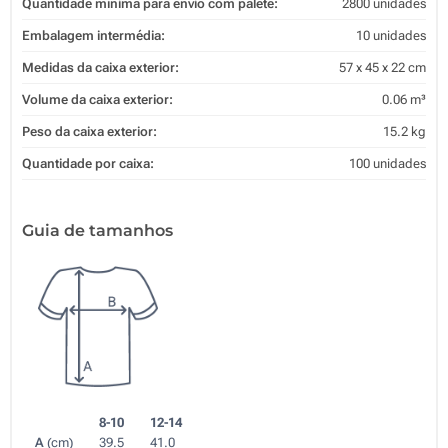
Quantidade mínima para envio com palete:
2800 unidades
Embalagem intermédia:
10 unidades
Medidas da caixa exterior:
57 x 45 x 22 cm
Volume da caixa exterior:
0.06 m³
Peso da caixa exterior:
15.2 kg
Quantidade por caixa:
100 unidades
Guia de tamanhos
8-10
12-14
A
(cm)
39.5
41.0