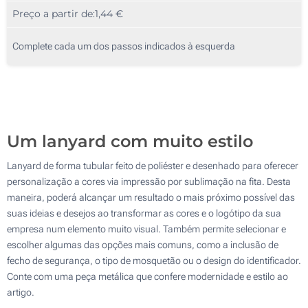
Preço a partir de:
1,44 €
200
Mosquetão oval metálico
500
11.7 x 10 cm
Complete cada um dos passos indicados à esquerda
1000
2000
Mosquetão pinça crocodilo
Atualizar
Outra :
Um lanyard com muito estilo
9.3 x 12.6 cm
Lanyard de forma tubular feito de poliéster e desenhado para oferecer
personalização a cores via impressão por sublimação na fita. Desta
Com fivela
maneira, poderá alcançar um resultado o mais próximo possível das
suas ideias e desejos ao transformar as cores e o logótipo da sua
empresa num elemento muito visual. Também permite selecionar e
Mosquetão combinado
escolher algumas das opções mais comuns, como a inclusão de
11.2 x 17.4 cm
fecho de segurança, o tipo de mosquetão ou o design do identificador.
Conte com uma peça metálica que confere modernidade e estilo ao
artigo.