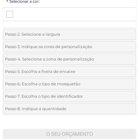
*
Selecionar a cor:
Passo 2. Selecione a largura
*
Selecione a largura da fita de pescoço:
Passo 3. Indique as cores de personalização
*
Selecione o tipo de marcação e as cores do logotipo:
Passo 4. Selecione a zona de personalização
8mm
*
Onde quer imprimir o seu logotipo?:
Passo 5. Escolha a fivela de encaixe
Sublimação a cores
*
Indique-nos se deseja incluir uma fivela de encaixe:
Passo 6. Escolha o tipo de mosquetão
Sem marcação
1 face
Passo 7. Escolha o tipo de identificador
Mosquetão metálico standard
Sem fivela
Passo 8. Indique a quantidade
Sem identificador
*
Quantidade mínima:
100
100
O SEU ORÇAMENTO