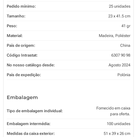
Pedido mínimo:
25 unidades
Tamanho:
23 x 41.5 cm
Peso:
41 gr
Material:
Madeira, Poliéster
País de origem:
China
Código Intrastat:
6307 90 98
No nosso catálogo desde:
Agosto 2024
País de expedição:
Polónia
Embalagem
Fornecido em caixa
Tipo de embalagem individual:
para oferta.
Embalagem intermédia:
100 unidades
Medidas da caixa exterior:
51 x 39 x 26 cm