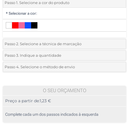
Passo 1. Selecione a cor do produto
*
Selecionar a cor:
Passo 2. Selecione a técnica de marcação
*
Selecione o tipo de marcação e as cores do logotipo:
Passo 3. Indique a quantidade
*
Quantidade mínima:
25
Passo 4. Selecione o método de envio
1 Cor (No cabo)
Quantidade
Standard
Preço/Unidade
2 Cores (No cabo)
25
O SEU ORÇAMENTO
3 Cores (No cabo)
Preço a partir de:
1,23 €
50
4 Cores (No cabo)
125
Complete cada um dos passos indicados à esquerda
Gravação a laser (No cabo)
250