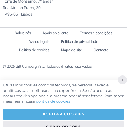
Torre de Monsanto, 7º andar
Rua Afonso Praça, 30
1495-061 Lisboa
Sobre nós
Apoio ao cliente
Termos e condições
Avisos legais
Política de privacidade
Política de cookies
Mapa do site
Contacto
© 2026 Gift Campaign S.L. Todos os direitos reservados.
Utilizamos cookies com fins técnicos, de personalização e
Cl
analíticos para melhorar a sua experiência. Se não aceita as
Co
nossas cookies opcionais, a mesma poderá ser afetada. Para saber
Ba
mais, leia a nossa
política de cookies
ACEITAR COOKIES
GERIR OPÇÕES