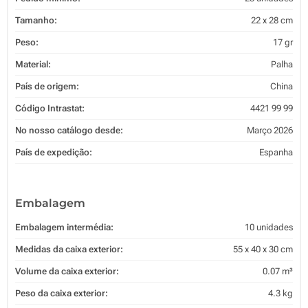
Tamanho:
22 x 28 cm
Peso:
17 gr
Material:
Palha
País de origem:
China
Código Intrastat:
4421 99 99
No nosso catálogo desde:
Março 2026
País de expedição:
Espanha
Embalagem
Embalagem intermédia:
10 unidades
Medidas da caixa exterior:
55 x 40 x 30 cm
Volume da caixa exterior:
0.07 m³
Peso da caixa exterior:
4.3 kg