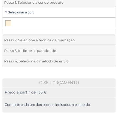
Passo 1. Selecione a cor do produto
*
Selecionar a cor:
Passo 2. Selecione a técnica de marcação
*
Selecione o tipo de marcação e as cores do logotipo:
Passo 3. Indique a quantidade
*
Quantidade mínima:
25
Passo 4. Selecione o método de envio
1 Cor (Na etiqueta)
Quantidade
Standard
Preço/Unidade
2 Cores (Na etiqueta)
25
O SEU ORÇAMENTO
Sem impressão
Preço a partir de:
1,35 €
50
125
Complete cada um dos passos indicados à esquerda
250