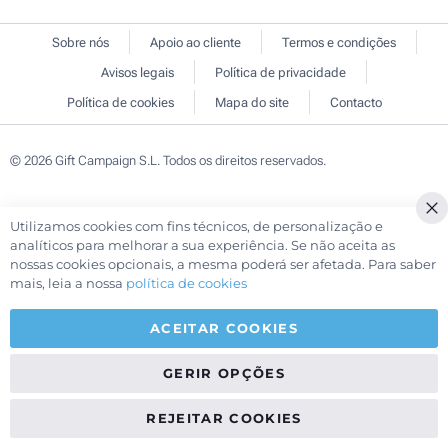
Sobre nós
Apoio ao cliente
Termos e condições
Avisos legais
Política de privacidade
Política de cookies
Mapa do site
Contacto
© 2026 Gift Campaign S.L. Todos os direitos reservados.
Utilizamos cookies com fins técnicos, de personalização e
Cl
analíticos para melhorar a sua experiência. Se não aceita as
Co
nossas cookies opcionais, a mesma poderá ser afetada. Para saber
Ba
mais, leia a nossa
política de cookies
ACEITAR COOKIES
GERIR OPÇÕES
REJEITAR COOKIES