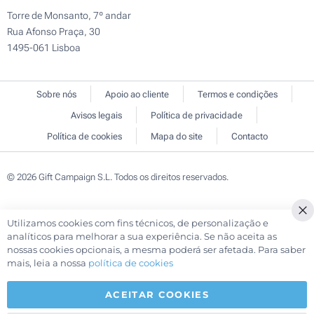
Torre de Monsanto, 7º andar
Rua Afonso Praça, 30
1495-061 Lisboa
Sobre nós
Apoio ao cliente
Termos e condições
Avisos legais
Política de privacidade
Política de cookies
Mapa do site
Contacto
© 2026 Gift Campaign S.L. Todos os direitos reservados.
Utilizamos cookies com fins técnicos, de personalização e
Cl
analíticos para melhorar a sua experiência. Se não aceita as
Co
nossas cookies opcionais, a mesma poderá ser afetada. Para saber
Ba
mais, leia a nossa
política de cookies
ACEITAR COOKIES