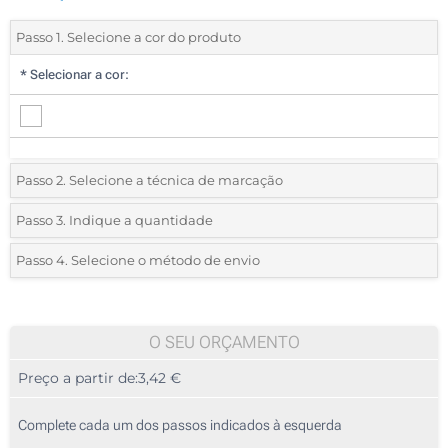
Passo 1. Selecione a cor do produto
*
Selecionar a cor:
Passo 2. Selecione a técnica de marcação
*
Selecione o tipo de marcação e as cores do logotipo:
Passo 3. Indique a quantidade
*
Quantidade mínima:
20
Passo 4. Selecione o método de envio
1 Cor (Na frente)
Quantidade
Standard
Preço/Unidade
2 Cores (Na frente)
20
O SEU ORÇAMENTO
3 Cores (Na frente)
Preço a partir de:
3,42 €
40
4 Cores (Na frente)
100
Complete cada um dos passos indicados à esquerda
Sem impressão