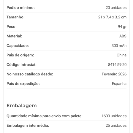
Pedido mínimo:
20 unidades
Tamanho:
21 x 7.4 x 3.2 cm
Peso:
94 gr
Material:
ABS
Capacidade:
300 mAh
País de origem:
China
Código Intrastat:
8414 59 20
No nosso catálogo desde:
Fevereiro 2026
País de expedição:
Espanha
Embalagem
Quantidade mínima para envio com palete:
1600 unidades
Embalagem intermédia:
25 unidades