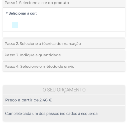
Passo 1. Selecione a cor do produto
*
Selecionar a cor:
Passo 2. Selecione a técnica de marcação
*
Selecione o tipo de marcação e as cores do logotipo:
Passo 3. Indique a quantidade
*
Quantidade mínima:
10
Passo 4. Selecione o método de envio
1 Cor (No suporte)
Quantidade
Standard
Preço/Unidade
2 Cores (No suporte)
10
O SEU ORÇAMENTO
Transferência digital a cores (No suporte)
Preço a partir de:
2,46 €
20
Gota de resina (No suporte)
50
Complete cada um dos passos indicados à esquerda
Sem impressão
100