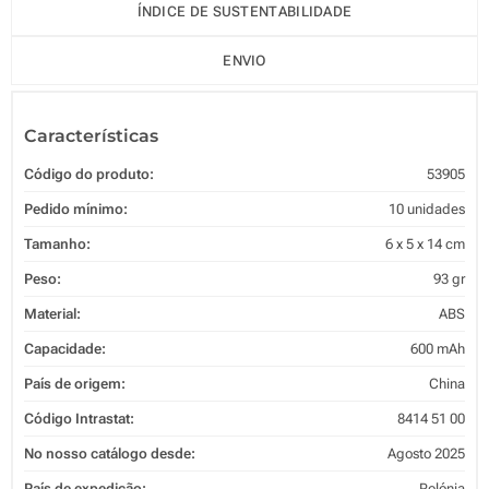
ÍNDICE DE SUSTENTABILIDADE
ENVIO
Características
Código do produto:
53905
Pedido mínimo:
10 unidades
Tamanho:
6 x 5 x 14 cm
Peso:
93 gr
Material:
ABS
Capacidade:
600 mAh
País de origem:
China
Código Intrastat:
8414 51 00
No nosso catálogo desde:
Agosto 2025
País de expedição:
Polónia