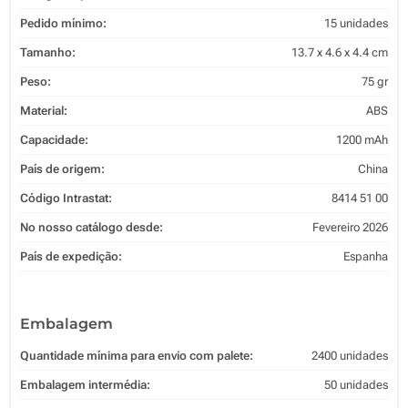
Pedido mínimo:
15 unidades
Tamanho:
13.7 x 4.6 x 4.4 cm
Peso:
75 gr
Material:
ABS
Capacidade:
1200 mAh
País de origem:
China
Código Intrastat:
8414 51 00
No nosso catálogo desde:
Fevereiro 2026
País de expedição:
Espanha
Embalagem
Quantidade mínima para envio com palete:
2400 unidades
Embalagem intermédia:
50 unidades