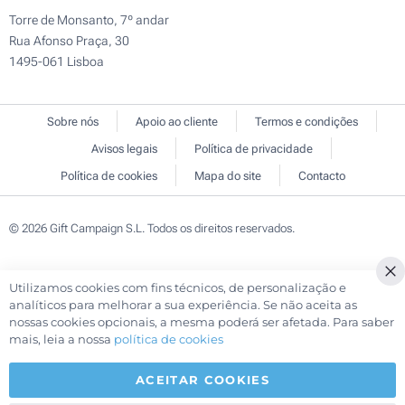
Torre de Monsanto, 7º andar
Rua Afonso Praça, 30
1495-061 Lisboa
Sobre nós
Apoio ao cliente
Termos e condições
Avisos legais
Política de privacidade
Política de cookies
Mapa do site
Contacto
© 2026 Gift Campaign S.L. Todos os direitos reservados.
Utilizamos cookies com fins técnicos, de personalização e
Cl
analíticos para melhorar a sua experiência. Se não aceita as
Co
nossas cookies opcionais, a mesma poderá ser afetada. Para saber
Ba
mais, leia a nossa
política de cookies
ACEITAR COOKIES