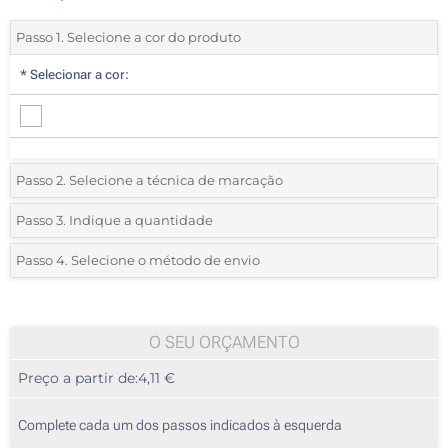
Passo 1. Selecione a cor do produto
*
Selecionar a cor:
Passo 2. Selecione a técnica de marcação
*
Selecione o tipo de marcação e as cores do logotipo:
Passo 3. Indique a quantidade
*
Quantidade mínima:
15
Passo 4. Selecione o método de envio
1 Cor (Num lado)
Quantidade
Standard
Preço/Unidade
2 Cores (Num lado)
15
O SEU ORÇAMENTO
3 Cores (Num lado)
Preço a partir de:
4,11 €
30
4 Cores (Num lado)
75
Complete cada um dos passos indicados à esquerda
Sem impressão