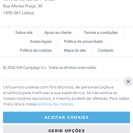
Rua Afonso Praça, 30
1495-061 Lisboa
Sobre nós
Apoio ao cliente
Termos e condições
Avisos legais
Política de privacidade
Política de cookies
Mapa do site
Contacto
© 2026 Gift Campaign S.L. Todos os direitos reservados.
Utilizamos cookies com fins técnicos, de personalização e
Cl
analíticos para melhorar a sua experiência. Se não aceita as
Co
nossas cookies opcionais, a mesma poderá ser afetada. Para saber
Ba
mais, leia a nossa
política de cookies
ACEITAR COOKIES
GERIR OPÇÕES