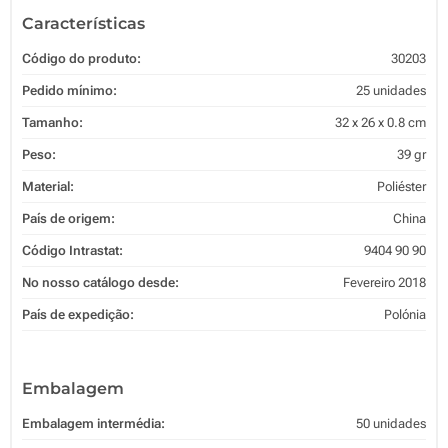
Características
Código do produto:
30203
Pedido mínimo:
25 unidades
Tamanho:
32 x 26 x 0.8 cm
Peso:
39 gr
Material:
Poliéster
País de origem:
China
Código Intrastat:
9404 90 90
No nosso catálogo desde:
Fevereiro 2018
País de expedição:
Polónia
Embalagem
Embalagem intermédia:
50 unidades