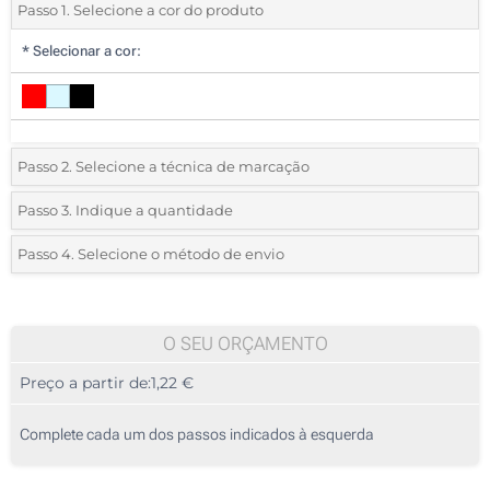
Passo 1. Selecione a cor do produto
*
Selecionar a cor:
Passo 2. Selecione a técnica de marcação
*
Selecione o tipo de marcação e as cores do logotipo:
Passo 3. Indique a quantidade
*
Quantidade mínima:
25
Passo 4. Selecione o método de envio
1 Cor (Num lado)
Quantidade
Standard
Preço/Unidade
Sem impressão
25
O SEU ORÇAMENTO
Preço a partir de:
1,22 €
50
125
Complete cada um dos passos indicados à esquerda
250