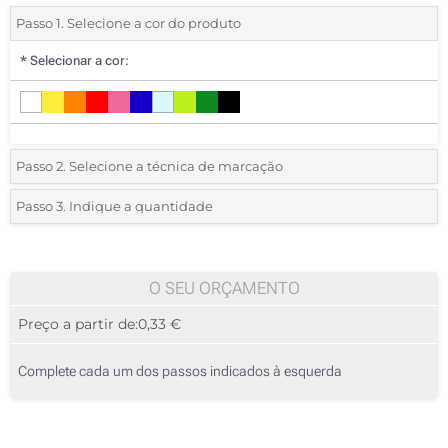
Passo 1. Selecione a cor do produto
*
Selecionar a cor:
Passo 2. Selecione a técnica de marcação
*
Selecione o tipo de marcação e as cores do logotipo:
Passo 3. Indique a quantidade
*
Quantidade mínima:
250
Impressão alto relevo
250
O SEU ORÇAMENTO
Preço a partir de:
0,33 €
500
1250
Complete cada um dos passos indicados à esquerda
2500
5000