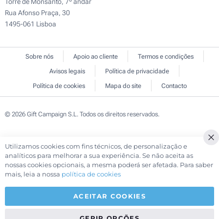
Torre de Monsanto, 7º andar
Rua Afonso Praça, 30
1495-061 Lisboa
Sobre nós
Apoio ao cliente
Termos e condições
Avisos legais
Política de privacidade
Política de cookies
Mapa do site
Contacto
© 2026 Gift Campaign S.L. Todos os direitos reservados.
Utilizamos cookies com fins técnicos, de personalização e
Cl
analíticos para melhorar a sua experiência. Se não aceita as
Co
nossas cookies opcionais, a mesma poderá ser afetada. Para saber
Ba
mais, leia a nossa
política de cookies
ACEITAR COOKIES
GERIR OPÇÕES