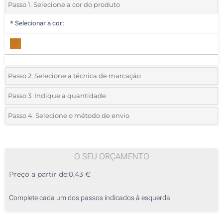
Passo 1. Selecione a cor do produto
*
Selecionar a cor:
Passo 2. Selecione a técnica de marcação
*
Selecione o tipo de marcação e as cores do logotipo:
Passo 3. Indique a quantidade
*
Quantidade mínima:
160
Passo 4. Selecione o método de envio
1 Cor (Na frente)
Quantidade
Standard
Preço/Unidade
Gravação a Laser (Na frente)
160
O SEU ORÇAMENTO
Sem marcação
Preço a partir de:
0,43 €
320
800
Complete cada um dos passos indicados à esquerda
1600