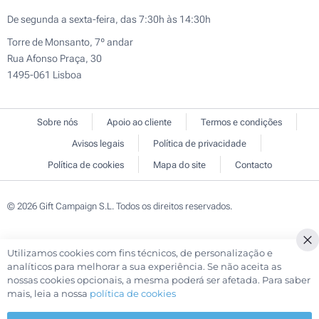
De segunda a sexta-feira, das 7:30h às 14:30h
Torre de Monsanto, 7º andar
Rua Afonso Praça, 30
1495-061 Lisboa
Sobre nós
Apoio ao cliente
Termos e condições
Avisos legais
Política de privacidade
Política de cookies
Mapa do site
Contacto
© 2026 Gift Campaign S.L. Todos os direitos reservados.
Utilizamos cookies com fins técnicos, de personalização e
Cl
analíticos para melhorar a sua experiência. Se não aceita as
Co
nossas cookies opcionais, a mesma poderá ser afetada. Para saber
Ba
mais, leia a nossa
política de cookies