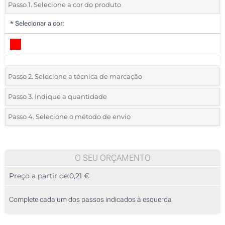
Passo 1. Selecione a cor do produto
*
Selecionar a cor:
Passo 2. Selecione a técnica de marcação
*
Selecione o tipo de marcação e as cores do logotipo:
Passo 3. Indique a quantidade
*
Quantidade mínima:
335
Passo 4. Selecione o método de envio
1 Cor (Na frente)
Quantidade
Standard
Preço/Unidade
2 Cores (Na frente)
335
O SEU ORÇAMENTO
3 Cores (Na frente)
Preço a partir de:
0,21 €
670
4 Cores (Na frente)
1675
Complete cada um dos passos indicados à esquerda
Transferência digital a cores (Na frente)
3350