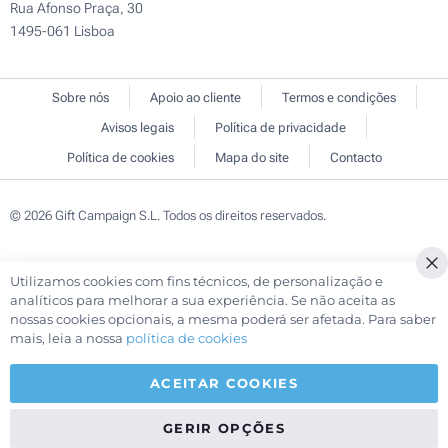
Rua Afonso Praça, 30
1495-061 Lisboa
Sobre nós
Apoio ao cliente
Termos e condições
Avisos legais
Política de privacidade
Política de cookies
Mapa do site
Contacto
© 2026 Gift Campaign S.L. Todos os direitos reservados.
Utilizamos cookies com fins técnicos, de personalização e
Cl
analíticos para melhorar a sua experiência. Se não aceita as
Co
nossas cookies opcionais, a mesma poderá ser afetada. Para saber
Ba
mais, leia a nossa
política de cookies
ACEITAR COOKIES
GERIR OPÇÕES