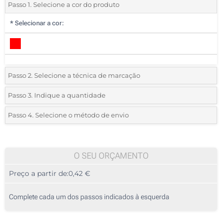
Passo 1. Selecione a cor do produto
*
Selecionar a cor:
Passo 2. Selecione a técnica de marcação
*
Selecione o tipo de marcação e as cores do logotipo:
Passo 3. Indique a quantidade
*
Quantidade mínima:
165
Passo 4. Selecione o método de envio
1 Cor (Na frente)
Quantidade
Standard
Preço/Unidade
2 Cores (Na frente)
165
O SEU ORÇAMENTO
3 Cores (Na frente)
Preço a partir de:
0,42 €
330
4 Cores (Na frente)
825
Complete cada um dos passos indicados à esquerda
Sem impressão
1650