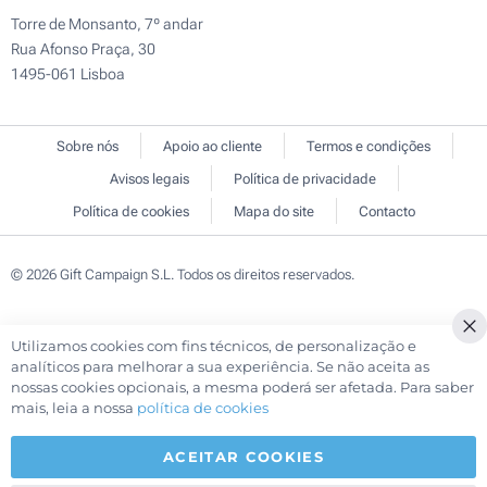
Torre de Monsanto, 7º andar
Rua Afonso Praça, 30
1495-061 Lisboa
Sobre nós
Apoio ao cliente
Termos e condições
Avisos legais
Política de privacidade
Política de cookies
Mapa do site
Contacto
© 2026 Gift Campaign S.L. Todos os direitos reservados.
Utilizamos cookies com fins técnicos, de personalização e
Cl
analíticos para melhorar a sua experiência. Se não aceita as
Co
nossas cookies opcionais, a mesma poderá ser afetada. Para saber
Ba
mais, leia a nossa
política de cookies
ACEITAR COOKIES