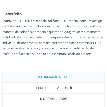
Transferência digital a cores (Na manta)
200
Descrição
Sem impressão
Atualizar
Outra :
Manta de 130x160 cm feito de poliéster RPET macio, com um design
de Natal único em vermelho com motivos de Natal brancos. Feito de
material de polar fleece macio e quente de 200g/m² com tratamento
anti-borboto. Com etiqueta RPET e apresentado numa caixa de cartão
individual de cor branca, com fita correspondente.O material RPET é
feito de plástico reciclado, promovendo assim a reutilização de
resíduos plásticos e ajudando na sustentabilidade do planeta.
INFORMAÇÃO GERAL
DETALHES DE IMPRESSÃO
DISPONIBILIDADE