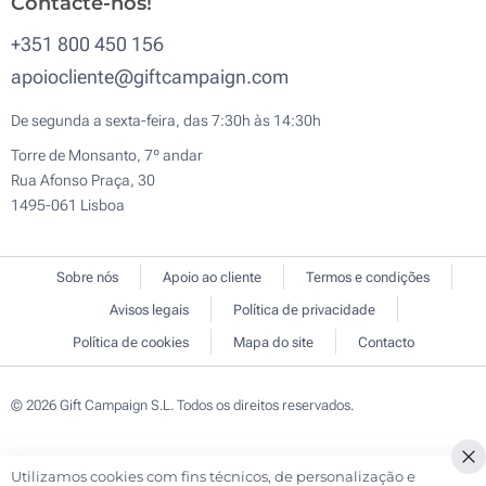
Contacte-nos!
+351 800 450 156
apoiocliente@giftcampaign.com
De segunda a sexta-feira, das 7:30h às 14:30h
Torre de Monsanto, 7º andar
Rua Afonso Praça, 30
1495-061 Lisboa
Sobre nós
Apoio ao cliente
Termos e condições
Avisos legais
Política de privacidade
Política de cookies
Mapa do site
Contacto
© 2026 Gift Campaign S.L. Todos os direitos reservados.
Utilizamos cookies com fins técnicos, de personalização e
Cl