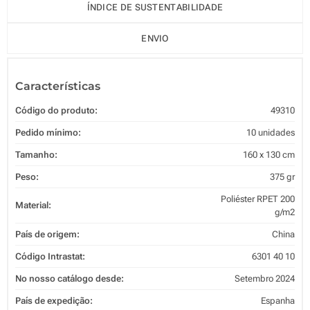
ÍNDICE DE SUSTENTABILIDADE
ENVIO
Características
Código do produto:
49310
Pedido mínimo:
10 unidades
Tamanho:
160 x 130 cm
Peso:
375 gr
Poliéster RPET 200
Material:
g/m2
País de origem:
China
Código Intrastat:
6301 40 10
No nosso catálogo desde:
Setembro 2024
País de expedição:
Espanha