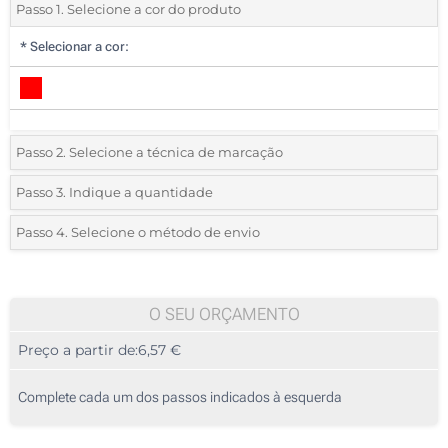
Passo 1. Selecione a cor do produto
*
Selecionar a cor:
Passo 2. Selecione a técnica de marcação
*
Selecione o tipo de marcação e as cores do logotipo:
Passo 3. Indique a quantidade
*
Quantidade mínima:
10
Passo 4. Selecione o método de envio
1 Cor (Na etiqueta)
Quantidade
Standard
Preço/Unidade
1 Cor (Na manta)
10
O SEU ORÇAMENTO
2 Cores (Na manta)
Preço a partir de:
6,57 €
20
3 Cores (Na manta)
50
Complete cada um dos passos indicados à esquerda
4 Cores (Na manta)
100