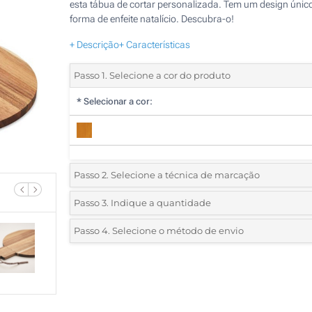
esta tábua de cortar personalizada. Tem um design únic
forma de enfeite natalício. Descubra-o!
+ Descrição
+ Características
Passo 1. Selecione a cor do produto
*
Selecionar a cor:
Passo 2. Selecione a técnica de marcação
*
Selecione o tipo de marcação e as cores do logotipo:
Passo 3. Indique a quantidade
*
Quantidade mínima:
10
Passo 4. Selecione o método de envio
Gravação a laser (Num lado)
Quantidade
Standard
Preço/Unidade
Sem impressão
10