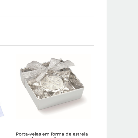
Porta-velas em forma de estrela
Pequena árvore d