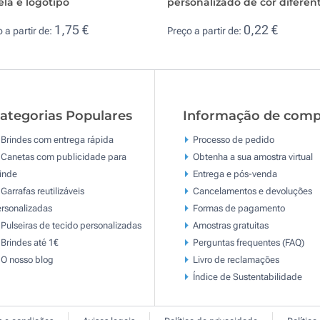
ela e logótipo
personalizado de cor diferen
1,75 €
0,22 €
 a partir de:
Preço a partir de:
ategorias Populares
Informação de comp
Brindes com entrega rápida
Processo de pedido
Canetas com publicidade para
Obtenha a sua amostra virtual
inde
Entrega e pós-venda
Garrafas reutilizáveis
Cancelamentos e devoluções
rsonalizadas
Formas de pagamento
Pulseiras de tecido personalizadas
Amostras gratuitas
Brindes até 1€
Perguntas frequentes (FAQ)
O nosso blog
Livro de reclamaçōes
Índice de Sustentabilidade