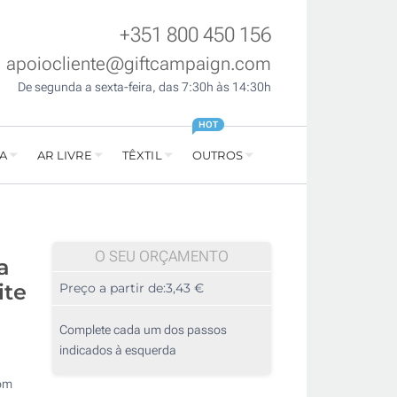
+351 800 450 156
apoiocliente@giftcampaign.com
De segunda a sexta-feira, das 7:30h às 14:30h
HOT
A
AR LIVRE
TÊXTIL
OUTROS
O SEU ORÇAMENTO
a
ite
Preço a partir de:
3,43 €
Complete cada um dos passos
indicados à esquerda
com