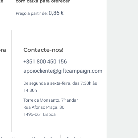
te
com caixa para oferecer
decorativa com 12
0,86 €
2,9
Preço a partir de:
Preço a partir de:
ra
Contacte-nos!
+351 800 450 156
apoiocliente@giftcampaign.com
De segunda a sexta-feira, das 7:30h às
14:30h
Torre de Monsanto, 7º andar
Rua Afonso Praça, 30
1495-061 Lisboa