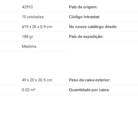
42910
País de origem:
10 unidades
Código Intrastat:
ø19 x 26 x 0.9 cm
No nosso catálogo desde:
188 gr
País de expedição:
Madeira
49 x 20 x 20.5 cm
Peso da caixa exterior:
0.02 m³
Quantidade por caixa: