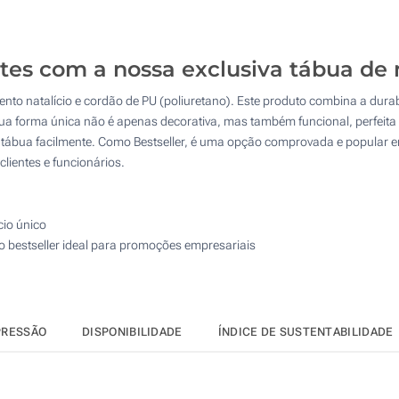
20
50
tes com a nossa exclusiva tábua de 
100
to natalício e cordão de PU (poliuretano). Este produto combina a dura
200
A sua forma única não é apenas decorativa, mas também funcional, perfeita
a tábua facilmente. Como Bestseller, é uma opção comprovada e popular e
Atualizar
Outra :
lientes e funcionários.
cio único
o bestseller ideal para promoções empresariais
PRESSÃO
DISPONIBILIDADE
ÍNDICE DE SUSTENTABILIDADE