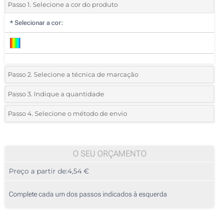
Passo 1. Selecione a cor do produto
*
Selecionar a cor:
Passo 2. Selecione a técnica de marcação
*
Selecione o tipo de marcação e as cores do logotipo:
Passo 3. Indique a quantidade
*
Quantidade mínima:
10
Passo 4. Selecione o método de envio
2 Cores (Na frente)
Quantidade
Standard
Preço/Unidade
3 Cores (Na frente)
10
O SEU ORÇAMENTO
4 Cores (Na frente)
Preço a partir de:
4,54 €
20
Transferência digital a cores (Na frente)
50
Complete cada um dos passos indicados à esquerda
Transferência Refletiva (Na frente)
100