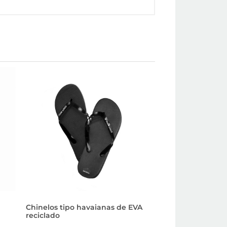
Chinelos tipo havaianas de EVA
Chinelospersonali
reciclado
e de sola grossa 