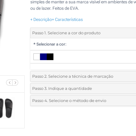
simples de manter a sua marca visível em ambientes de 
ou de lazer. Feitos de EVA.
+ Descrição
+ Características
Passo 1. Selecione a cor do produto
*
Selecionar a cor:
Passo 2. Selecione a técnica de marcação
*
Selecione o tipo de marcação e as cores do logotipo:
Passo 3. Indique a quantidade
*
Pedido mínimo 5 (total de pedido)
Passo 4. Selecione o método de envio
1 Cor (Em um chinelo)
Standard
Deve selecionar uma cor para ver as quantidades e tamanh
2 Cores (Em um chinelo)
disponíveis.
3 Cores (Em um chinelo)