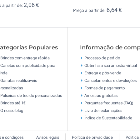
2,06 €
 a partir de:
6,64 €
Preço a partir de:
ategorias Populares
Informação de comp
Brindes com entrega rápida
Processo de pedido
Canetas com publicidade para
Obtenha a sua amostra virtual
inde
Entrega e pós-venda
Garrafas reutilizáveis
Cancelamentos e devoluções
rsonalizadas
Formas de pagamento
Pulseiras de tecido personalizadas
Amostras gratuitas
Brindes até 1€
Perguntas frequentes (FAQ)
O nosso blog
Livro de reclamaçōes
Índice de Sustentabilidade
 e condições
Avisos legais
Política de privacidade
Política