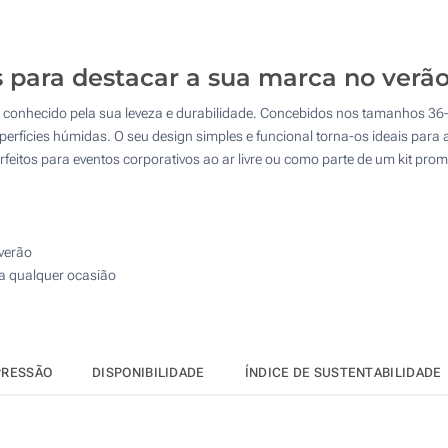
Calcular preço
4 Cores (Em um chinelo)
Transferência digital a cores (Em um chinelo)
s para destacar a sua marca no verã
l conhecido pela sua leveza e durabilidade. Concebidos nos tamanhos 36-
Sem impressão
rfícies húmidas. O seu design simples e funcional torna-os ideais para a
rfeitos para eventos corporativos ao ar livre ou como parte de um kit prom
 verão
ra qualquer ocasião
PRESSÃO
DISPONIBILIDADE
ÍNDICE DE SUSTENTABILIDADE