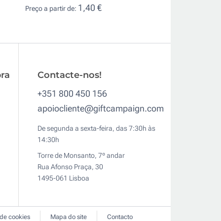
1,40 €
2,6
Preço a partir de:
Preço a partir de:
ra
Contacte-nos!
+351 800 450 156
apoiocliente@giftcampaign.com
De segunda a sexta-feira, das 7:30h às
14:30h
Torre de Monsanto, 7º andar
Rua Afonso Praça, 30
1495-061 Lisboa
 de cookies
Mapa do site
Contacto