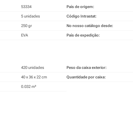
53334
País de origem:
5 unidades
Código Intrastat:
250 gr
No nosso catálogo desde:
EVA
País de expedição:
420 unidades
Peso da caixa exterior:
40 x 36 x 22 cm
Quantidade por caixa:
0.032 m³