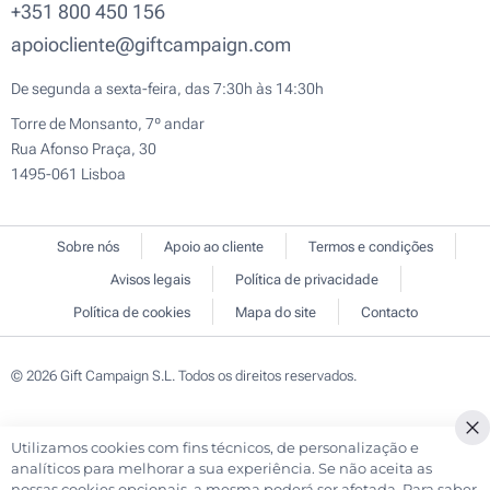
+351 800 450 156
apoiocliente@giftcampaign.com
De segunda a sexta-feira, das 7:30h às 14:30h
Torre de Monsanto, 7º andar
Rua Afonso Praça, 30
1495-061 Lisboa
Sobre nós
Apoio ao cliente
Termos e condições
Avisos legais
Política de privacidade
Política de cookies
Mapa do site
Contacto
© 2026 Gift Campaign S.L. Todos os direitos reservados.
Utilizamos cookies com fins técnicos, de personalização e
Cl
analíticos para melhorar a sua experiência. Se não aceita as
Co
nossas cookies opcionais, a mesma poderá ser afetada. Para saber