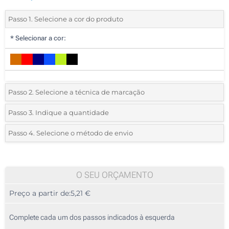
Passo 1. Selecione a cor do produto
*
Selecionar a cor:
Passo 2. Selecione a técnica de marcação
*
Selecione o tipo de marcação e as cores do logotipo:
Passo 3. Indique a quantidade
*
Pedido mínimo 10 (total de pedido)
Passo 4. Selecione o método de envio
Sublimação a cores (No modelo branco)
Standard
Deve selecionar uma cor para ver as quantidades e tamanhos
Transferência digital a cores (Num lado)
disponíveis.
O SEU ORÇAMENTO
Sem impressão
Preço a partir de:
5,21 €
Calcular preço
Complete cada um dos passos indicados à esquerda