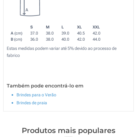
S
M
L
XL
XXL
A
(cm)
37.0
38.0
39.0
40.5
42.0
B
(cm)
36.0
38.0
40.0
42.0
44.0
Estas medidas podem variar até 5% devido ao processo de
fabrico
Também pode encontrá-lo em
Brindes para o Verão
Brindes de praia
Produtos mais populares