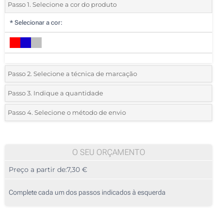
Passo 1. Selecione a cor do produto
*
Selecionar a cor:
Passo 2. Selecione a técnica de marcação
*
Selecione o tipo de marcação e as cores do logotipo:
Passo 3. Indique a quantidade
*
Quantidade mínima:
10
Passo 4. Selecione o método de envio
1 Cor (Num lado)
Quantidade
Standard
Preço/Unidade
Sem impressão
10
O SEU ORÇAMENTO
Preço a partir de:
7,30 €
20
50
Complete cada um dos passos indicados à esquerda
100