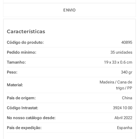
ENVIO
Características
Código do produto:
40895
Pedido mínimo:
35 unidades
Tamanho:
19 x 33 x 0.6 cm
Peso:
340 gr
Madeira / Cana de
Material:
trigo / PP
País de origem:
China
Código Intrastat:
3924 10 00
No nosso catálogo desde:
Abril 2022
País de expedição:
Espanha