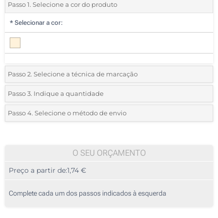
Passo 1. Selecione a cor do produto
*
Selecionar a cor:
Passo 2. Selecione a técnica de marcação
*
Selecione o tipo de marcação e as cores do logotipo:
Passo 3. Indique a quantidade
*
Quantidade mínima:
35
Passo 4. Selecione o método de envio
1 Cor (Uma raquete, em um lado)
Quantidade
Standard
Preço/Unidade
Gravação a Laser (Uma raquete, em um lado)
35
O SEU ORÇAMENTO
Sem impressão
Preço a partir de:
1,74 €
70
175
Complete cada um dos passos indicados à esquerda
350