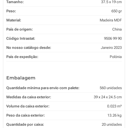
Tamanho:
37.5 x 19 cm
Peso:
650 gr
Material:
Madeira MDF
País de origem:
China
Código Intrastat:
9506 99 90
No nosso catálogo desde:
Janeiro 2023
País de expedição:
Polónia
Embalagem
Quantidade mínima para envio com palete:
560 unidades
Medidas da caixa exterior:
39 x 24 x 24.5 cm
Volume da caixa exterior:
0.023 m³
Peso da caixa exterior:
13.26 kg
Quantidade por caixa:
20 unidades