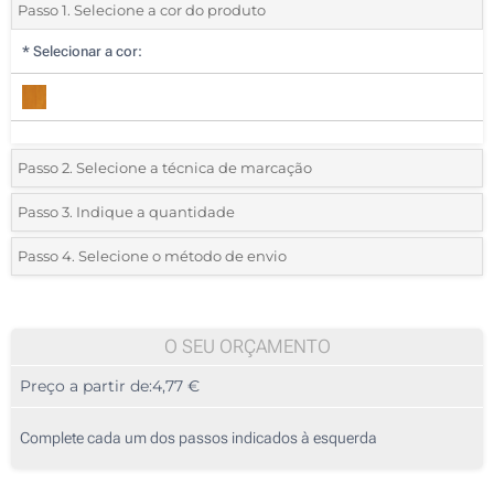
Passo 1. Selecione a cor do produto
*
Selecionar a cor:
Passo 2. Selecione a técnica de marcação
*
Selecione o tipo de marcação e as cores do logotipo:
Passo 3. Indique a quantidade
*
Quantidade mínima:
5
Passo 4. Selecione o método de envio
1 Cor (Na raquete, em um lado)
Quantidade
Standard
Preço/Unidade
2 Cores (Na raquete, em um lado)
5
O SEU ORÇAMENTO
3 Cores (Na raquete, em um lado)
Preço a partir de:
4,77 €
10
4 Cores (Na raquete, em um lado)
25
Complete cada um dos passos indicados à esquerda
Transferência digital a cores (Na bolsa)
50