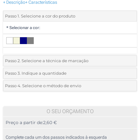
+ Descrição
+ Características
Passo 1. Selecione a cor do produto
*
Selecionar a cor:
Passo 2. Selecione a técnica de marcação
*
Selecione o tipo de marcação e as cores do logotipo:
Passo 3. Indique a quantidade
*
Quantidade mínima:
10
Passo 4. Selecione o método de envio
1 Cor (Num lado)
Quantidade
Standard
Preço/Unidade
2 Cores (Num lado)
10
O SEU ORÇAMENTO
3 Cores (Num lado)
Preço a partir de:
2,60 €
20
Transferência digital a cores (Num lado)
50
Complete cada um dos passos indicados à esquerda