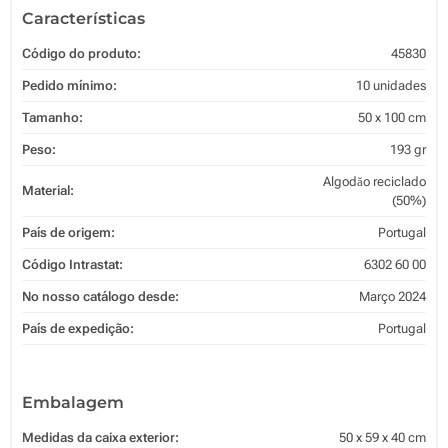
Características
Código do produto:
45830
Pedido mínimo:
10 unidades
Tamanho:
50 x 100 cm
Peso:
193 gr
Algodăo reciclado
Material:
(50%)
País de origem:
Portugal
Código Intrastat:
6302 60 00
No nosso catálogo desde:
Março 2024
País de expedição:
Portugal
Embalagem
Medidas da caixa exterior:
50 x 59 x 40 cm