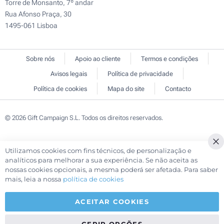
Torre de Monsanto, 7º andar
Rua Afonso Praça, 30
1495-061 Lisboa
Sobre nós
Apoio ao cliente
Termos e condições
Avisos legais
Política de privacidade
Política de cookies
Mapa do site
Contacto
© 2026 Gift Campaign S.L. Todos os direitos reservados.
Utilizamos cookies com fins técnicos, de personalização e
Cl
analíticos para melhorar a sua experiência. Se não aceita as
Co
nossas cookies opcionais, a mesma poderá ser afetada. Para saber
Ba
mais, leia a nossa
política de cookies
ACEITAR COOKIES