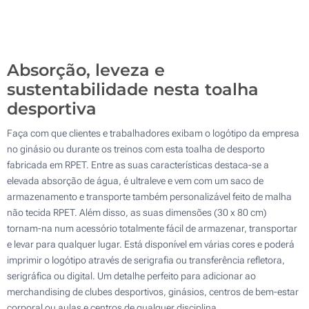
Transferência digital a cores (Na bolsa)
500
Sem impressão
Atualizar
Outra :
Absorção, leveza e
sustentabilidade nesta toalha
desportiva
Faça com que clientes e trabalhadores exibam o logótipo da empresa
no ginásio ou durante os treinos com esta toalha de desporto
fabricada em RPET. Entre as suas características destaca-se a
elevada absorção de água, é ultraleve e vem com um saco de
armazenamento e transporte também personalizável feito de malha
não tecida RPET. Além disso, as suas dimensões (30 x 80 cm)
tornam-na num acessório totalmente fácil de armazenar, transportar
e levar para qualquer lugar. Está disponível em várias cores e poderá
imprimir o logótipo através de serigrafia ou transferência refletora,
serigráfica ou digital. Um detalhe perfeito para adicionar ao
merchandising de clubes desportivos, ginásios, centros de bem-estar
corporal ou aulas e centros de qualquer disciplina.