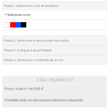
Passo 1. Selecione a cor do produto
*
Selecionar a cor:
Passo 2. Selecione a técnica de marcação
*
Selecione o tipo de marcação e as cores do logotipo:
Passo 3. Indique a quantidade
*
Quantidade mínima:
25
Passo 4. Selecione o método de envio
1 Cor (Na toalha)
Quantidade
Standard
Preço/Unidade
2 Cores (Na toalha)
25
O SEU ORÇAMENTO
3 Cores (Na toalha)
Preço a partir de:
1,68 €
50
4 Cores (Na toalha)
125
Complete cada um dos passos indicados à esquerda
Transferência digital a cores (Na toalha)
250