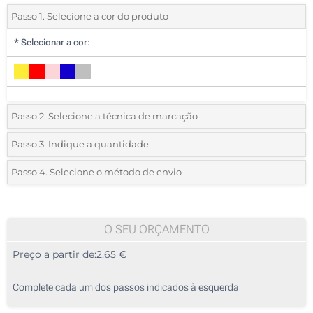
Passo 1. Selecione a cor do produto
*
Selecionar a cor:
Passo 2. Selecione a técnica de marcação
*
Selecione o tipo de marcação e as cores do logotipo:
Passo 3. Indique a quantidade
*
Quantidade mínima:
10
Passo 4. Selecione o método de envio
1 Cor (Num lado)
Quantidade
Standard
Preço/Unidade
2 Cores (Num lado)
10
O SEU ORÇAMENTO
3 Cores (Num lado)
Preço a partir de:
2,65 €
20
4 Cores (Num lado)
50
Complete cada um dos passos indicados à esquerda
Transferência digital a cores (Num lado)
100