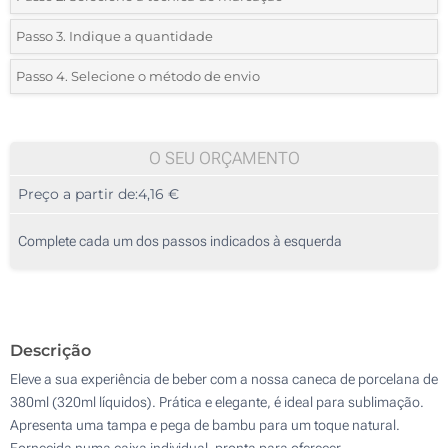
*
Selecione o tipo de marcação e as cores do logotipo:
Passo 3. Indique a quantidade
*
Quantidade mínima:
10
Passo 4. Selecione o método de envio
1 Cor (Na capa)
Quantidade
Standard
Preço/Unidade
Sublimação a cores (À volta)
10
O SEU ORÇAMENTO
Impressão digital UV a cores (Na capa)
Preço a partir de:
4,16 €
20
Gravação a laser (Na capa)
50
Complete cada um dos passos indicados à esquerda
Sem impressão
100
200
Descrição
Atualizar
Outra :
Eleve a sua experiência de beber com a nossa caneca de porcelana de
380ml (320ml líquidos). Prática e elegante, é ideal para sublimação.
Apresenta uma tampa e pega de bambu para um toque natural.
Fornecida numa caixa individual, pronta para oferecer.