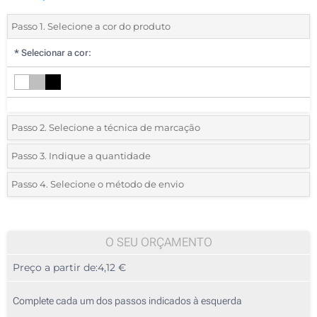
Passo 1. Selecione a cor do produto
*
Selecionar a cor:
Passo 2. Selecione a técnica de marcação
*
Selecione o tipo de marcação e as cores do logotipo:
Passo 3. Indique a quantidade
*
Quantidade mínima:
10
Passo 4. Selecione o método de envio
1 Cor (Num lado, apta para lavar na máquina)
Quantidade
Standard
Preço/Unidade
2 Cores (Num lado, apta para lavar na máquina)
10
O SEU ORÇAMENTO
3 Cores (Num lado, apta para lavar na máquina)
Preço a partir de:
4,12 €
20
4 Cores (Num lado, apta para lavar na máquina)
50
Complete cada um dos passos indicados à esquerda
Gravação a laser (Num lado, apta para lavar na máquina)