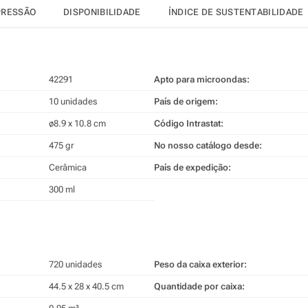
PRESSÃO
DISPONIBILIDADE
ÍNDICE DE SUSTENTABILIDADE
42291
Apto para microondas:
10 unidades
País de origem:
ø8.9 x 10.8 cm
Código Intrastat:
475 gr
No nosso catálogo desde:
Cerâmica
País de expedição:
300 ml
720 unidades
Peso da caixa exterior:
44.5 x 28 x 40.5 cm
Quantidade por caixa: