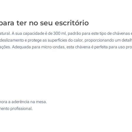
50
4 Cores (Num lado)
100
ara ter no seu escritório
Gravação a laser (Num lado)
200
ural. A sua capacidade é de 300 ml, padrão para este tipo de chávenas 
Sem impressão
Atualizar
Outra :
 deslizamento e protege as superfícies do calor, proporcionando um detalh
iações. Adequada para micro-ondas, esta chávena é perfeita para uso pr
lhora a aderência na mesa.
ento profissional.