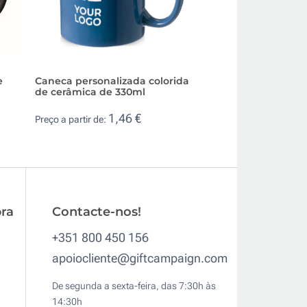
e
Caneca personalizada colorida
Caneca personali
de cerâmica de 330ml
branca de cerâmi
1,46 €
1,1
Preço a partir de:
Preço a partir de:
ra
Contacte-nos!
+351 800 450 156
apoiocliente@giftcampaign.com
De segunda a sexta-feira, das 7:30h às
14:30h