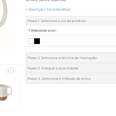
+ Descrição
+ Características
Passo 1. Selecione a cor do produto
*
Selecionar a cor:
Passo 2. Selecione a técnica de marcação
*
Selecione o tipo de marcação e as cores do logotipo:
Passo 3. Indique a quantidade
*
Quantidade mínima:
10
Passo 4. Selecione o método de envio
1 Cor (Impressão circular)
Quantidade
Standard
Preço/Unidade
1 Cor (Num lado)
10
2 Cores (Num lado)
20
3 Cores (Num lado)