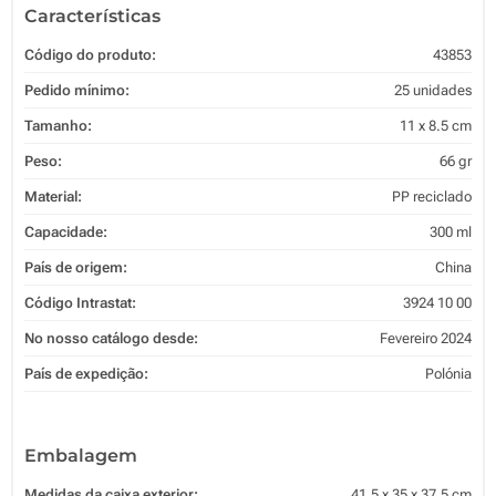
Características
Código do produto:
43853
Pedido mínimo:
25 unidades
Tamanho:
11 x 8.5 cm
Peso:
66 gr
Material:
PP reciclado
Capacidade:
300 ml
País de origem:
China
Código Intrastat:
3924 10 00
No nosso catálogo desde:
Fevereiro 2024
País de expedição:
Polónia
Embalagem
Medidas da caixa exterior:
41.5 x 35 x 37.5 cm