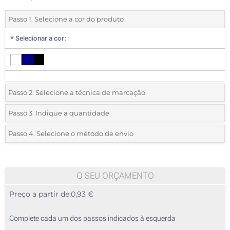
Passo 1. Selecione a cor do produto
*
Selecionar a cor:
Passo 2. Selecione a técnica de marcação
*
Selecione o tipo de marcação e as cores do logotipo:
Passo 3. Indique a quantidade
*
Quantidade mínima:
25
Passo 4. Selecione o método de envio
1 Cor (Num lado)
Quantidade
Standard
Preço/Unidade
2 Cores (Num lado)
25
O SEU ORÇAMENTO
3 Cores (Num lado)
Preço a partir de:
0,93 €
50
4 Cores (Num lado)
125
Complete cada um dos passos indicados à esquerda
Sem impressão