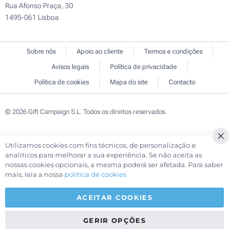
Rua Afonso Praça, 30
1495-061 Lisboa
Sobre nós
Apoio ao cliente
Termos e condições
Avisos legais
Política de privacidade
Política de cookies
Mapa do site
Contacto
© 2026 Gift Campaign S.L. Todos os direitos reservados.
Utilizamos cookies com fins técnicos, de personalização e
Cl
analíticos para melhorar a sua experiência. Se não aceita as
Co
nossas cookies opcionais, a mesma poderá ser afetada. Para saber
Ba
mais, leia a nossa
política de cookies
ACEITAR COOKIES
GERIR OPÇÕES