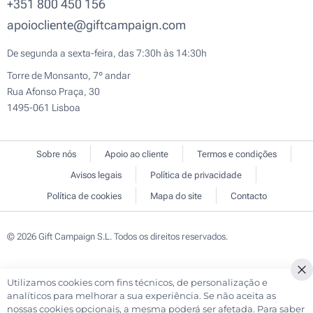
+351 800 450 156
apoiocliente@giftcampaign.com
De segunda a sexta-feira, das 7:30h às 14:30h
Torre de Monsanto, 7º andar
Rua Afonso Praça, 30
1495-061 Lisboa
Sobre nós
Apoio ao cliente
Termos e condições
Avisos legais
Política de privacidade
Política de cookies
Mapa do site
Contacto
© 2026 Gift Campaign S.L. Todos os direitos reservados.
Utilizamos cookies com fins técnicos, de personalização e
Cl
analíticos para melhorar a sua experiência. Se não aceita as
Co
nossas cookies opcionais, a mesma poderá ser afetada. Para saber