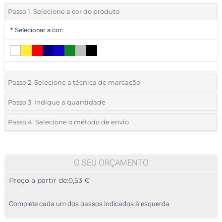
Passo 1. Selecione a cor do produto
*
Selecionar a cor:
Passo 2. Selecione a técnica de marcação
*
Selecione o tipo de marcação e as cores do logotipo:
Passo 3. Indique a quantidade
*
Quantidade mínima:
500
Passo 4. Selecione o método de envio
1 Cor (No corpo)
Quantidade
Standard
Preço/Unidade
2 Cores (No corpo)
500
O SEU ORÇAMENTO
3 Cores (No corpo)
Preço a partir de:
0,53 €
1000
Impressão digital (Impressão circular)
2500
Complete cada um dos passos indicados à esquerda
5000