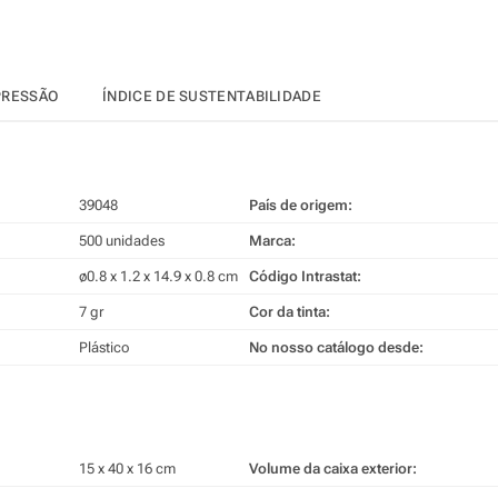
PRESSÃO
ÍNDICE DE SUSTENTABILIDADE
39048
País de origem:
500 unidades
Marca:
ø0.8 x 1.2 x 14.9 x 0.8 cm
Código Intrastat:
7 gr
Cor da tinta:
Plástico
No nosso catálogo desde:
15 x 40 x 16 cm
Volume da caixa exterior: