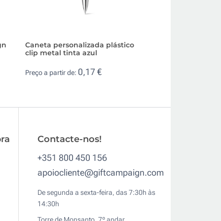
gn
Caneta personalizada plástico
Caneta de plástic
clip metal tinta azul
brindes tinta azul
0,17 €
0,0
Preço a partir de:
Preço a partir de:
ra
Contacte-nos!
+351 800 450 156
apoiocliente@giftcampaign.com
De segunda a sexta-feira, das 7:30h às
14:30h
Torre de Monsanto, 7º andar