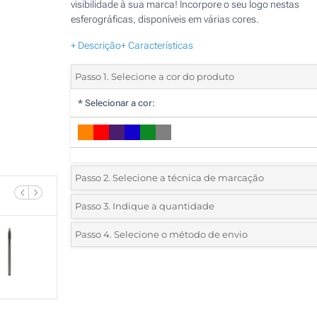
visibilidade à sua marca! Incorpore o seu logo nestas
esferográficas, disponíveis em várias cores.
+ Descrição
+ Características
Passo 1. Selecione a cor do produto
*
Selecionar a cor:
Passo 2. Selecione a técnica de marcação
*
Selecione o tipo de marcação e as cores do logotipo:
Passo 3. Indique a quantidade
*
Quantidade mínima:
500
Passo 4. Selecione o método de envio
1 Cor (No corpo)
Quantidade
Standard
Preço/Unidade
500