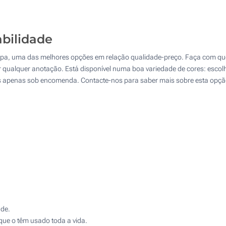
1000
2500
abilidade
5000
tampa, uma das melhores opções em relação qualidade-preço. Faça com qu
10000
r qualquer anotação. Está disponível numa boa variedade de cores: escol
mas apenas sob encomenda. Contacte-nos para saber mais sobre esta opçã
Atualizar
Outra :
ade.
 que o têm usado toda a vida.