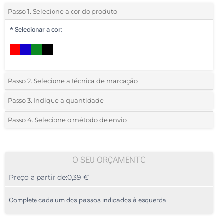
Passo 1. Selecione a cor do produto
*
Selecionar a cor:
Passo 2. Selecione a técnica de marcação
*
Selecione o tipo de marcação e as cores do logotipo:
Passo 3. Indique a quantidade
*
Quantidade mínima:
500
Passo 4. Selecione o método de envio
1 Cor (No corpo)
Quantidade
Standard
Preço/Unidade
Impressão digital (Circular)
500
O SEU ORÇAMENTO
Preço a partir de:
0,39 €
1000
2500
Complete cada um dos passos indicados à esquerda
5000