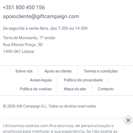
+351 800 450 156
apoiocliente@giftcampaign.com
De segunda a sexta-feira, das 7:30h às 14:30h
Torre de Monsanto, 7º andar
Rua Afonso Praça, 30
1495-061 Lisboa
Sobre nós
Apoio ao cliente
Termos e condições
Avisos legais
Política de privacidade
Política de cookies
Mapa do site
Contacto
© 2026 Gift Campaign S.L. Todos os direitos reservados.
Utilizamos cookies com fins técnicos, de personalização e
Cl
analíticos para melhorar a sua experiência. Se não aceita as