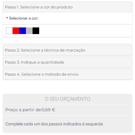
Passo 1. Selecione a cor do produto
*
Selecionar a cor:
Passo 2. Selecione a técnica de marcação
*
Selecione o tipo de marcação e as cores do logotipo:
Passo 3. Indique a quantidade
*
Quantidade mínima:
250
Passo 4. Selecione o método de envio
1 Cor (No corpo)
Quantidade
Standard
Preço/Unidade
2 Cores (No corpo)
250
O SEU ORÇAMENTO
Impressão digital (Circular)
Preço a partir de:
0,69 €
500
1250
Complete cada um dos passos indicados à esquerda
2500