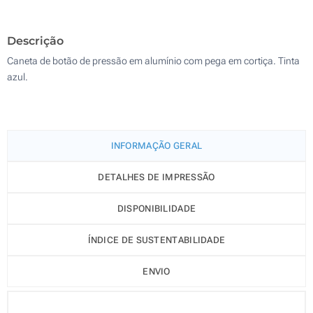
Impressão digital a cores (No corpo)
1000
Descrição
Sem impressão
Atualizar
Outra :
Caneta de botão de pressão em alumínio com pega em cortiça. Tinta
azul.
INFORMAÇÃO GERAL
DETALHES DE IMPRESSÃO
DISPONIBILIDADE
ÍNDICE DE SUSTENTABILIDADE
ENVIO