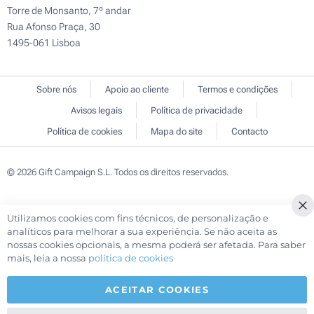
Torre de Monsanto, 7º andar
Rua Afonso Praça, 30
1495-061 Lisboa
Sobre nós
Apoio ao cliente
Termos e condições
Avisos legais
Política de privacidade
Política de cookies
Mapa do site
Contacto
© 2026 Gift Campaign S.L. Todos os direitos reservados.
Utilizamos cookies com fins técnicos, de personalização e
Cl
analíticos para melhorar a sua experiência. Se não aceita as
Co
nossas cookies opcionais, a mesma poderá ser afetada. Para saber
Ba
mais, leia a nossa
política de cookies
ACEITAR COOKIES