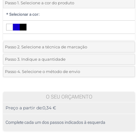
Passo 1. Selecione a cor do produto
*
Selecionar a cor:
Passo 2. Selecione a técnica de marcação
*
Selecione o tipo de marcação e as cores do logotipo:
Passo 3. Indique a quantidade
*
Quantidade mínima:
50
Passo 4. Selecione o método de envio
1 Cor (No corpo)
Quantidade
Standard
Preço/Unidade
2 Cores (No corpo)
50
O SEU ORÇAMENTO
3 Cores (No corpo)
Preço a partir de:
0,34 €
100
4 Cores (No corpo)
250
Complete cada um dos passos indicados à esquerda
Gravação a laser (No corpo)
500