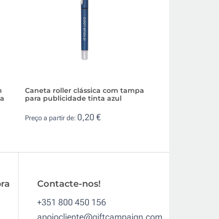
m
Caneta roller clássica com tampa
Colorido roller pub
ta
para publicidade tinta azul
empresas tinta az
0,20 €
0,2
Preço a partir de:
Preço a partir de:
ra
Contacte-nos!
+351 800 450 156
apoiocliente@giftcampaign.com