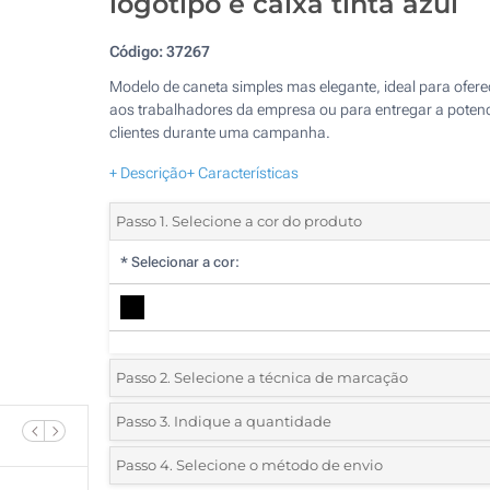
logotipo e caixa tinta azul
Código:
37267
Modelo de caneta simples mas elegante, ideal para ofere
aos trabalhadores da empresa ou para entregar a potenc
clientes durante uma campanha.
+ Descrição
+ Características
Passo 1. Selecione a cor do produto
*
Selecionar a cor:
Passo 2. Selecione a técnica de marcação
*
Selecione o tipo de marcação e as cores do logotipo:
Passo 3. Indique a quantidade
*
Quantidade mínima:
5
Passo 4. Selecione o método de envio
1 Cor (No corpo)