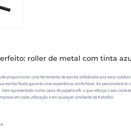
Quantidade
Standard
Preço/Unidade
2 Cores (No corpo)
5
3 Cores (No corpo)
10
4 Cores (No corpo)
25
1 Cor (Na caixa)
50
erfeito: roller de metal com tinta az
Gravação a laser (No corpo)
100
Sem impressão
Atualizar
Outra :
pode proporcionar uma ferramenta de escrita sofisticada aos seus colabor
a escrita fluida garante uma experiência confortável. Ao personalizá-lo 
Vem apresentado numa caixa de papel kraft, o que reforça o seu carácte
empresa em cada utilização e em qualquer ambiente de trabalho.
is