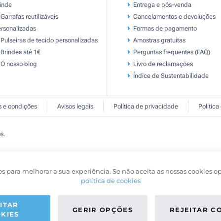
inde
Entrega e pós-venda
Garrafas reutilizáveis
Cancelamentos e devoluções
rsonalizadas
Formas de pagamento
Pulseiras de tecido personalizadas
Amostras gratuitas
Brindes até 1€
Perguntas frequentes (FAQ)
O nosso blog
Livro de reclamaçōes
Índice de Sustentabilidade
 e condições
Avisos legais
Política de privacidade
Política
s.
os para melhorar a sua experiência. Se não aceita as nossas cookies o
política de cookies
ITAR
GERIR OPÇÕES
REJEITAR C
KIES