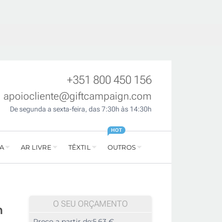
+351 800 450 156
apoiocliente@giftcampaign.com
De segunda a sexta-feira, das 7:30h às 14:30h
HOT
A
AR LIVRE
TÊXTIL
OUTROS
O SEU ORÇAMENTO
m
Preço a partir de:
5,63 €