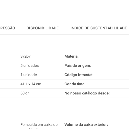
PRESSÃO
DISPONIBILIDADE
ÍNDICE DE SUSTENTABILIDADE
37267
Material:
5 unidades
País de origem:
1 unidade
Código Intrastat:
ø1.1 x 14 cm
Cor da tinta:
58 gr
No nosso catálogo desde:
Fornecido em caixa de
Volume da caixa exterior: