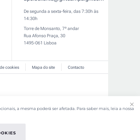
De segunda a sexta-feira, das 7:30h às
14:30h
Torre de Monsanto, 7º andar
Rua Afonso Praça, 30
1495-061 Lisboa
 de cookies
Mapa do site
Contacto
pcionais, a mesma poderá ser afetada. Para saber mais, leia a nossa
Clo
Coo
Bar
OOKIES