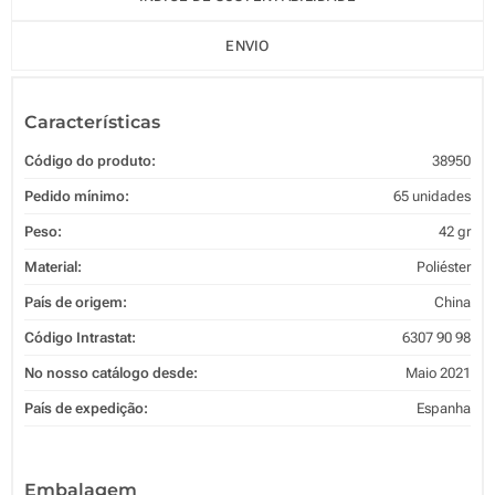
ENVIO
Características
Código do produto:
38950
Pedido mínimo:
65 unidades
Peso:
42 gr
Material:
Poliéster
País de origem:
China
Código Intrastat:
6307 90 98
No nosso catálogo desde:
Maio 2021
País de expedição:
Espanha
Embalagem