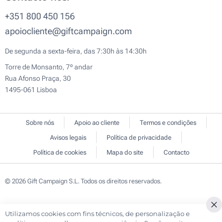
+351 800 450 156
apoiocliente@giftcampaign.com
De segunda a sexta-feira, das 7:30h às 14:30h
Torre de Monsanto, 7º andar
Rua Afonso Praça, 30
1495-061 Lisboa
Sobre nós
Apoio ao cliente
Termos e condições
Avisos legais
Política de privacidade
Política de cookies
Mapa do site
Contacto
© 2026 Gift Campaign S.L. Todos os direitos reservados.
Utilizamos cookies com fins técnicos, de personalização e
Cl