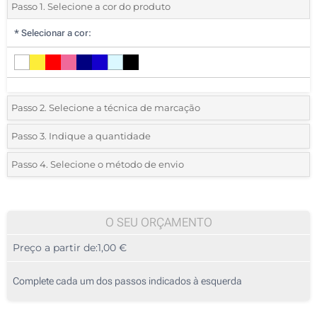
Passo 1. Selecione a cor do produto
*
Selecionar a cor:
Passo 2. Selecione a técnica de marcação
*
Selecione o tipo de marcação e as cores do logotipo:
Passo 3. Indique a quantidade
*
Quantidade mínima:
65
Passo 4. Selecione o método de envio
1 Cor (Na frente)
Quantidade
Standard
Preço/Unidade
2 Cores (Na frente)
65
O SEU ORÇAMENTO
3 Cores (Na frente)
Preço a partir de:
1,00 €
130
4 Cores (Na frente)
325
Complete cada um dos passos indicados à esquerda
Transferência digital a cores (Na frente)
650