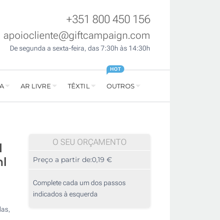
+351 800 450 156
apoiocliente@giftcampaign.com
De segunda a sexta-feira, das 7:30h às 14:30h
HOT
A
AR LIVRE
TÊXTIL
OUTROS
O SEU ORÇAMENTO
l
ml
Preço a partir de:
0,19 €
Complete cada um dos passos
indicados à esquerda
das,