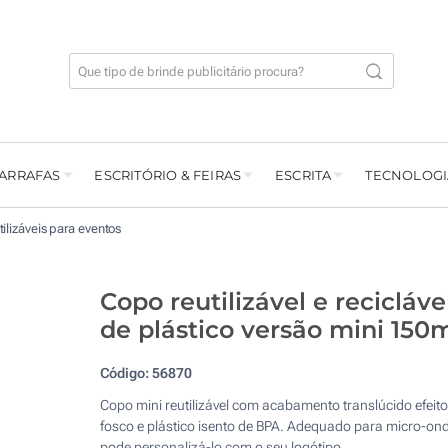
GARRAFAS
ESCRITÓRIO & FEIRAS
ESCRITA
TECNOLOGI
ilizáveis para eventos
Copo reutilizável e recicláve
de plástico versão mini 150
Código:
56870
Copo mini reutilizável com acabamento translúcido efeito
fosco e plástico isento de BPA. Adequado para micro-on
pode personalizá-lo com o seu logótipo.