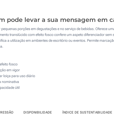
500
Impressão digital a cores (À volta)
1000
 pode levar a sua mensagem em ca
Sem impressão
2000
vir pequenas porções em degustações e no serviço de bebidas. Oferece uma
Atualizar
Outra :
nto translúcido com efeito fosco confere um aspeto diferenciador sem s
lifica a utilização em ambientes de escritório ou eventos. Permite marca
ca.
efeito fosco
ação em vigor
 loiça para uso diário
a nominativa
pacidade útil
PRESSÃO
DISPONIBILIDADE
ÍNDICE DE SUSTENTABILIDADE