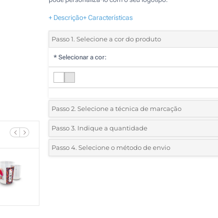
+ Descrição
+ Características
Passo 1. Selecione a cor do produto
*
Selecionar a cor:
Passo 2. Selecione a técnica de marcação
*
Selecione o tipo de marcação e as cores do logotipo:
Passo 3. Indique a quantidade
*
Quantidade mínima:
100
Passo 4. Selecione o método de envio
1 Cor (À volta)
Quantidade
Standard
Preço/Unidade
2 Cores (À volta)
100
3 Cores (À volta)
200
4 Cores (À volta)