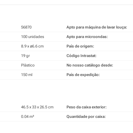
56870
Apto para máquina de lavar louça:
100 unidades
Apto para microondas:
8.9 x ø6.6 cm
País de origem:
19 gr
Código Intrastat:
Plástico
No nosso catálogo desde:
150 ml
País de expedição:
46.5 x 33 x 26.5 cm
Peso da caixa exterior:
0.04 m³
Quantidade por caixa: