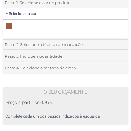
Passo 1. Selecione a cor do produto
*
Selecionar a cor:
Passo 2. Selecione a técnica de marcação
*
Selecione o tipo de marcação e as cores do logotipo:
Passo 3. Indique a quantidade
*
Quantidade mínima:
500
Passo 4. Selecione o método de envio
Impressão digital a cores (Embalagem)
Quantidade
Standard
Preço/Unidade
500
O SEU ORÇAMENTO
Preço a partir de:
0,76 €
1000
2500
Complete cada um dos passos indicados à esquerda
5000